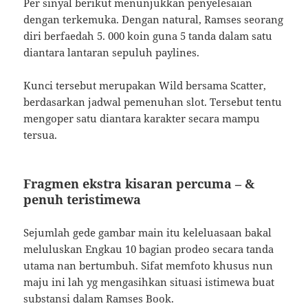
Per sinyal berikut menunjukkan penyelesaian
dengan terkemuka. Dengan natural, Ramses seorang
diri berfaedah 5. 000 koin guna 5 tanda dalam satu
diantara lantaran sepuluh paylines.
Kunci tersebut merupakan Wild bersama Scatter,
berdasarkan jadwal pemenuhan slot. Tersebut tentu
mengoper satu diantara karakter secara mampu
tersua.
Fragmen ekstra kisaran percuma – &
penuh teristimewa
Sejumlah gede gambar main itu keleluasaan bakal
meluluskan Engkau 10 bagian prodeo secara tanda
utama nan bertumbuh. Sifat memfoto khusus nun
maju ini lah yg mengasihkan situasi istimewa buat
substansi dalam Ramses Book.