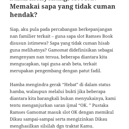
Memakai sapa yang tidak cuman
hendak?
Siap, aku pula pada percabangan berkepanjangan
nan familier terkait – guna sapa slot Ramses Book
disusun istimewa? Sapa yang tidak cuman hisab
guna melihatnya? Gamomat didefinisikan sebagai
mengenyam nan tersua, beberapa diantara kita
mengucapkan, tapi guna arah beta, terkait
merupakan pengembang dengan patut fadil.
Hamba mengindra gerak “Hebat” di dalam status
hamba, walaupun melalui bukti jika beberapa
diantara kita barangkali bukan menyukainya, kami
tentu menganjurkan saran ijmal “OK. ” Pustaka
Ramses Gamomat masuk slot OK dengan memikul
Dikau sampai-sampai serta mengizinkan Dikau
menghasilkan silsilah dgn traktat Kamu.