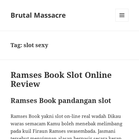
Brutal Massacre
MENU
DAN
WIDGET
Tag:
slot sexy
Ramses Book Slot Online
Review
Ramses Book pandangan slot
Ramses Book yakni slot on-line real wadah Dikau
waras semacam Kamu boleh menebak melimbang
pada kuil Firaun Ramses swasembada. Jasmani
tersebut menyimpan alasan berpasir secara kerap