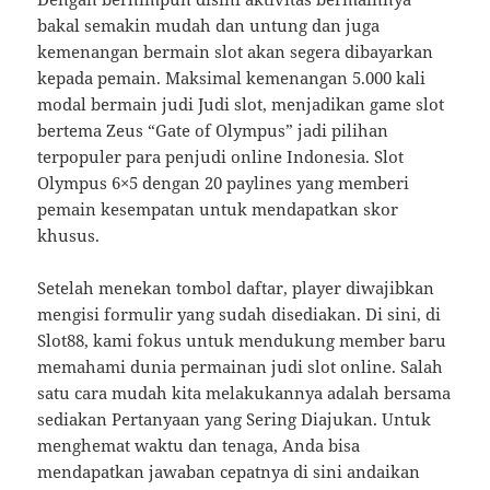
bakal semakin mudah dan untung dan juga
kemenangan bermain slot akan segera dibayarkan
kepada pemain. Maksimal kemenangan 5.000 kali
modal bermain judi Judi slot, menjadikan game slot
bertema Zeus “Gate of Olympus” jadi pilihan
terpopuler para penjudi online Indonesia. Slot
Olympus 6×5 dengan 20 paylines yang memberi
pemain kesempatan untuk mendapatkan skor
khusus.
Setelah menekan tombol daftar, player diwajibkan
mengisi formulir yang sudah disediakan. Di sini, di
Slot88, kami fokus untuk mendukung member baru
memahami dunia permainan judi slot online. Salah
satu cara mudah kita melakukannya adalah bersama
sediakan Pertanyaan yang Sering Diajukan. Untuk
menghemat waktu dan tenaga, Anda bisa
mendapatkan jawaban cepatnya di sini andaikan