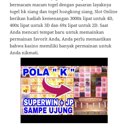
bermacam macam togel dengan pasaran layaknya
togel hk siang dan togel hongkong siang, Slot Online
berikan hadiah kemenangan 3000x lipat untuk 4D,
400x lipat untuk 3D dan 69x lipat untuk 2D. Saat
Anda mencari tempat baru untuk memainkan
permainan favorit Anda, Anda perlu memastikan
bahwa kasino memiliki banyak permainan untuk
Anda nikmati.