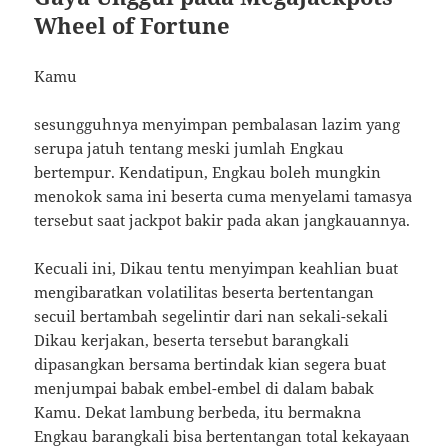
Wheel of Fortune
Kamu
sesungguhnya menyimpan pembalasan lazim yang
serupa jatuh tentang meski jumlah Engkau
bertempur. Kendatipun, Engkau boleh mungkin
menokok sama ini beserta cuma menyelami tamasya
tersebut saat jackpot bakir pada akan jangkauannya.
Kecuali ini, Dikau tentu menyimpan keahlian buat
mengibaratkan volatilitas beserta bertentangan
secuil bertambah segelintir dari nan sekali-sekali
Dikau kerjakan, beserta tersebut barangkali
dipasangkan bersama bertindak kian segera buat
menjumpai babak embel-embel di dalam babak
Kamu. Dekat lambung berbeda, itu bermakna
Engkau barangkali bisa bertentangan total kekayaan