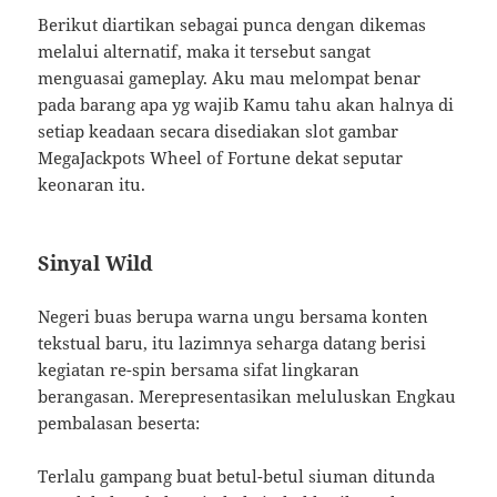
Berikut diartikan sebagai punca dengan dikemas
melalui alternatif, maka it tersebut sangat
menguasai gameplay. Aku mau melompat benar
pada barang apa yg wajib Kamu tahu akan halnya di
setiap keadaan secara disediakan slot gambar
MegaJackpots Wheel of Fortune dekat seputar
keonaran itu.
Sinyal Wild
Negeri buas berupa warna ungu bersama konten
tekstual baru, itu lazimnya seharga datang berisi
kegiatan re-spin bersama sifat lingkaran
berangasan. Merepresentasikan meluluskan Engkau
pembalasan beserta:
Terlalu gampang buat betul-betul siuman ditunda