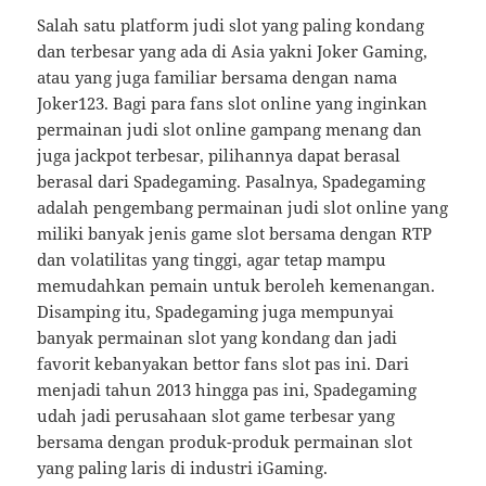
Salah satu platform judi slot yang paling kondang
dan terbesar yang ada di Asia yakni Joker Gaming,
atau yang juga familiar bersama dengan nama
Joker123. Bagi para fans slot online yang inginkan
permainan judi slot online gampang menang dan
juga jackpot terbesar, pilihannya dapat berasal
berasal dari Spadegaming. Pasalnya, Spadegaming
adalah pengembang permainan judi slot online yang
miliki banyak jenis game slot bersama dengan RTP
dan volatilitas yang tinggi, agar tetap mampu
memudahkan pemain untuk beroleh kemenangan.
Disamping itu, Spadegaming juga mempunyai
banyak permainan slot yang kondang dan jadi
favorit kebanyakan bettor fans slot pas ini. Dari
menjadi tahun 2013 hingga pas ini, Spadegaming
udah jadi perusahaan slot game terbesar yang
bersama dengan produk-produk permainan slot
yang paling laris di industri iGaming.