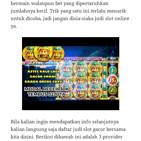
bermain walaupun bet yang dipertaruhkan
jumlahnya kecil. Trik yang satu ini terlalu menarik
untuk dicoba, jadi jangan disia-siaka judi slot online
ya.
Bila kalian ingin mendapatkan info selanjutnya
kalian langsung saja daftar judi slot gacor bersama
kita disini. Berikut dibawah ini adalah 3 provider