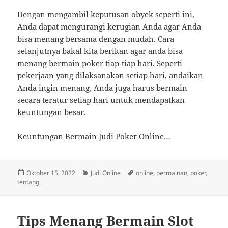
Dengan mengambil keputusan obyek seperti ini,
Anda dapat mengurangi kerugian Anda agar Anda
bisa menang bersama dengan mudah. Cara
selanjutnya bakal kita berikan agar anda bisa
menang bermain poker tiap-tiap hari. Seperti
pekerjaan yang dilaksanakan setiap hari, andaikan
Anda ingin menang, Anda juga harus bermain
secara teratur setiap hari untuk mendapatkan
keuntungan besar.
Keuntungan Bermain Judi Poker Online…
Diposkan
Kategori
Tag
Oktober 15, 2022
Judi Online
online
,
permainan
,
poker
,
pada
tentang
Tips Menang Bermain Slot