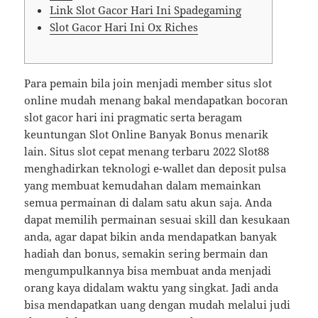
Link Slot Gacor Hari Ini Spadegaming
Slot Gacor Hari Ini Ox Riches
Para pemain bila join menjadi member situs slot
online mudah menang bakal mendapatkan bocoran
slot gacor hari ini pragmatic serta beragam
keuntungan Slot Online Banyak Bonus menarik
lain. Situs slot cepat menang terbaru 2022 Slot88
menghadirkan teknologi e-wallet dan deposit pulsa
yang membuat kemudahan dalam memainkan
semua permainan di dalam satu akun saja. Anda
dapat memilih permainan sesuai skill dan kesukaan
anda, agar dapat bikin anda mendapatkan banyak
hadiah dan bonus, semakin sering bermain dan
mengumpulkannya bisa membuat anda menjadi
orang kaya didalam waktu yang singkat. Jadi anda
bisa mendapatkan uang dengan mudah melalui judi