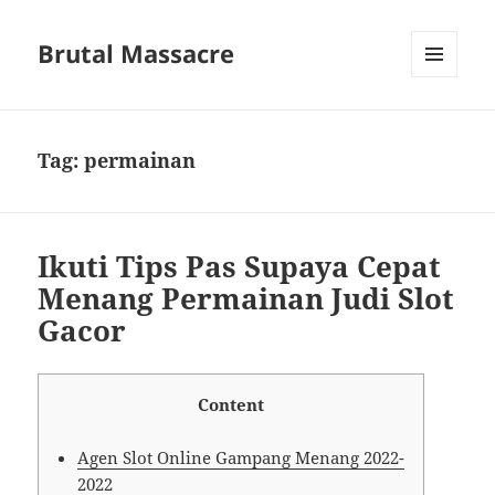
Brutal Massacre
MENU
DAN
WIDGET
Tag:
permainan
Ikuti Tips Pas Supaya Cepat
Menang Permainan Judi Slot
Gacor
Content
Agen Slot Online Gampang Menang 2022-
2022