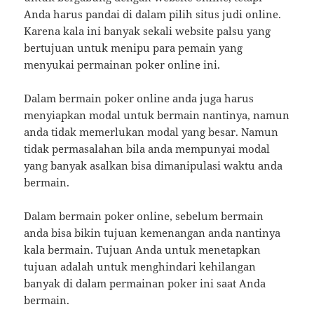
Anda harus pandai di dalam pilih situs judi online.
Karena kala ini banyak sekali website palsu yang
bertujuan untuk menipu para pemain yang
menyukai permainan poker online ini.
Dalam bermain poker online anda juga harus
menyiapkan modal untuk bermain nantinya, namun
anda tidak memerlukan modal yang besar. Namun
tidak permasalahan bila anda mempunyai modal
yang banyak asalkan bisa dimanipulasi waktu anda
bermain.
Dalam bermain poker online, sebelum bermain
anda bisa bikin tujuan kemenangan anda nantinya
kala bermain. Tujuan Anda untuk menetapkan
tujuan adalah untuk menghindari kehilangan
banyak di dalam permainan poker ini saat Anda
bermain.