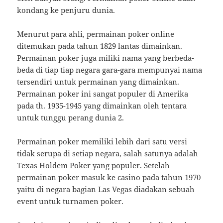
kondang ke penjuru dunia.
Menurut para ahli, permainan poker online
ditemukan pada tahun 1829 lantas dimainkan.
Permainan poker juga miliki nama yang berbeda-
beda di tiap tiap negara gara-gara mempunyai nama
tersendiri untuk permainan yang dimainkan.
Permainan poker ini sangat populer di Amerika
pada th. 1935-1945 yang dimainkan oleh tentara
untuk tunggu perang dunia 2.
Permainan poker memiliki lebih dari satu versi
tidak serupa di setiap negara, salah satunya adalah
Texas Holdem Poker yang populer. Setelah
permainan poker masuk ke casino pada tahun 1970
yaitu di negara bagian Las Vegas diadakan sebuah
event untuk turnamen poker.