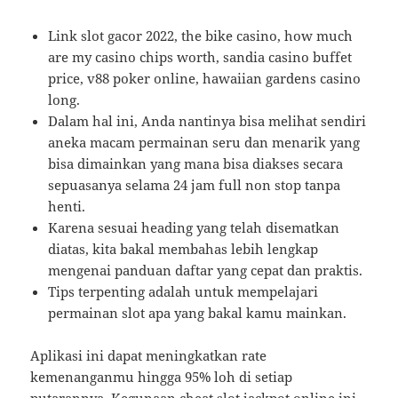
Link slot gacor 2022, the bike casino, how much
are my casino chips worth, sandia casino buffet
price, v88 poker online, hawaiian gardens casino
long.
Dalam hal ini, Anda nantinya bisa melihat sendiri
aneka macam permainan seru dan menarik yang
bisa dimainkan yang mana bisa diakses secara
sepuasanya selama 24 jam full non stop tanpa
henti.
Karena sesuai heading yang telah disematkan
diatas, kita bakal membahas lebih lengkap
mengenai panduan daftar yang cepat dan praktis.
Tips terpenting adalah untuk mempelajari
permainan slot apa yang bakal kamu mainkan.
Aplikasi ini dapat meningkatkan rate
kemenanganmu hingga 95% loh di setiap