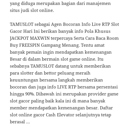
yang diduga merupakan bagian dari manajemen
situs judi slot online.
TAMUSLOT sebagai Agen Bocoran Info Live RTP Slot
Gacor Hari Ini berikan banyak info Pola Khusus
JACKPOT MAXWIN terpercaya Serta Cara Baca Room
Buy FREESPIN Gampang Menang. Tentu amat
banyak pemain ingin mendapatkan kemenangan
Besar di dalam bermain slot game online. Itu
sebabnya TAMUSLOT datang untuk memberikan
para slotter dan bettor peluang meraih
keuuntungan bersama langkah memberikan
bocoran dan juga info LIVE RTP bersama persentasi
hingga 90%. Dibawah ini merupakan provider game
slot gacor paling baik kala ini di mana banyak
member mendapatkan kemenangan besar. Daftar
slot online gacor Cash Elevator selanjutnya tetap
berasal …