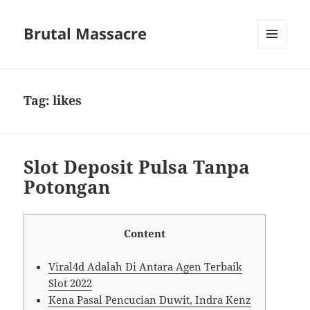
Brutal Massacre
MENU
DAN
WIDGET
Tag:
likes
Slot Deposit Pulsa Tanpa
Potongan
Content
Viral4d Adalah Di Antara Agen Terbaik
Slot 2022
Kena Pasal Pencucian Duwit, Indra Kenz