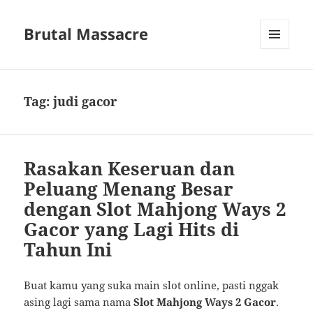
Brutal Massacre
MENU
DAN
WIDGET
Tag:
judi gacor
Rasakan Keseruan dan
Peluang Menang Besar
dengan Slot Mahjong Ways 2
Gacor yang Lagi Hits di
Tahun Ini
Buat kamu yang suka main slot online, pasti nggak
asing lagi sama nama
Slot Mahjong Ways 2 Gacor
.