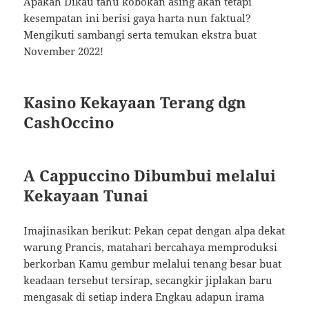
Apakah Dikau tahu kobokan asing akan tetapi
kesempatan ini berisi gaya harta nun faktual?
Mengikuti sambangi serta temukan ekstra buat
November 2022!
Kasino Kekayaan Terang dgn
CashOccino
А Cappuccino Dibumbui melalui
Kekayaan Tunai
Imajinasikan berikut: Pekan cepat dengan alpa dekat
warung Prancis, matahari bercahaya memproduksi
berkorban Kamu gembur melalui tenang besar buat
keadaan tersebut tersirap, secangkir jiplakan baru
mengasak di setiap indera Engkau adapun irama