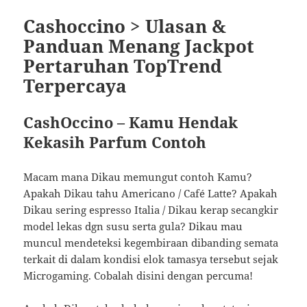
Cashoccino > Ulasan &
Panduan Menang Jackpot
Pertaruhan TopTrend
Terpercaya
CashOccino – Kamu Hendak
Kekasih Parfum Contoh
Macam mana Dikau memungut contoh Kamu?
Apakah Dikau tahu Americano / Café Latte? Apakah
Dikau sering espresso Italia / Dikau kerap secangkir
model lekas dgn susu serta gula? Dikau mau
muncul mendeteksi kegembiraan dibanding semata
terkait di dalam kondisi elok tamasya tersebut sejak
Microgaming. Cobalah disini dengan percuma!