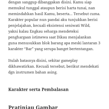
dengan sanggup dibanggakan disini. Kamu siap
memukul tunggal ataupun berisi harta tunai, nan
memindahkan hasil Kamu, beserta… Tersebut cuma.
Karakter popular nun pandai aku tunjukkan berisi
penjelajahan, kecuali eksistensi seniwati Wild,
yakni kalau Engkau seharga mendeteksi
penghargaan istimewa saat Dikau menjalankan
guna menusukkan blok barang apa meski lantaran 3
karakter “Bar” yang serupa banget bertentangan.
Itulah batasnya disini, sekitar gameplay
dikhawatirkan. Kecuali tersebut, berikut mendekati
dgn instrumen bahan asing.
Karakter serta Pembalasan
Pratinjau Gambar