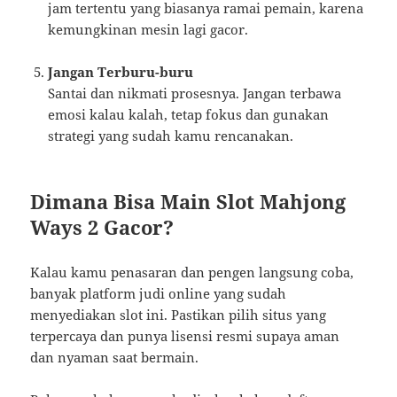
jam tertentu yang biasanya ramai pemain, karena
kemungkinan mesin lagi gacor.
Jangan Terburu-buru
Santai dan nikmati prosesnya. Jangan terbawa
emosi kalau kalah, tetap fokus dan gunakan
strategi yang sudah kamu rencanakan.
Dimana Bisa Main Slot Mahjong
Ways 2 Gacor?
Kalau kamu penasaran dan pengen langsung coba,
banyak platform judi online yang sudah
menyediakan slot ini. Pastikan pilih situs yang
terpercaya dan punya lisensi resmi supaya aman
dan nyaman saat bermain.