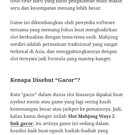
fitur-fitur baru yang bikin pengalaman main makin
seru dan kesempatan menang lebih besar.
Game ini dikembangkan oleh penyedia software
ternama yang memang fokus buat menghadirkan
slot berkualitas dengan tema-tema unik. Mahjong
sendiri adalah permainan tradisional yang sangat
terkenal di Asia, dan menggabungkannya dengan
slot ternyata jadi formula yang mantep banget.
Kenapa Disebut “Gacor”?
Kata “gacor” dalam dunia slot biasanya dipakai buat
nyebut mesin atau game yang lagi sering kasih
kemenangan besar atau jackpot ke pemainnya. Jadi,
kalau kamu denger istilah
Slot Mahjong Ways 2
link gacor
, itu artinya game ini sedang dalam
kondisi baik buat ngasih hadiah-hadiah yang