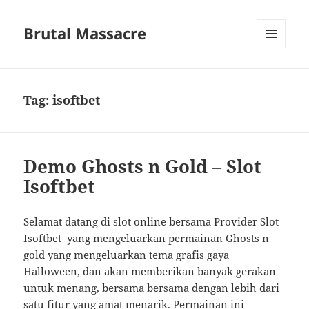
Brutal Massacre
MENU
DAN
WIDGET
Tag:
isoftbet
Demo Ghosts n Gold – Slot
Isoftbet
Selamat datang di slot online bersama Provider Slot
Isoftbet yang mengeluarkan permainan Ghosts n
gold yang mengeluarkan tema grafis gaya
Halloween, dan akan memberikan banyak gerakan
untuk menang, bersama bersama dengan lebih dari
satu fitur yang amat menarik. Permainan ini