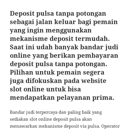
Deposit pulsa tanpa potongan
sebagai jalan keluar bagi pemain
yang ingin menggunakan
mekanisme deposit termudah.
Saat ini udah banyak bandar judi
online yang berikan pembayaran
deposit pulsa tanpa potongan.
Pilihan untuk pemain segera
juga difokuskan pada website
slot online untuk bisa
mendapatkan pelayanan prima.
Bandar judi terpercaya dan paling baik yang
sediakan slot online deposit pulsa akan
menawarkan mekanisme deposit via pulsa. Operator