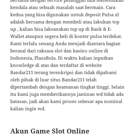
bersama dengan service pelanggan bila menemukan
kendala atau sebuah masalah saat bermain. Cara
kedua yang bisa digunakan untuk deposit Pulsa xl
adalah bersama dengan membeli atau lakukan top
up , kalian bisa laksanakan top up di Bank & E-
Wallet ataupun segera beli di konter pulsa terdekat.
Kami terlalu senang Anda menjadi diantara bagian
berasal dari raksasa slot dan kasino online di
Indonesia, PlazaBola. Di waktu kalian inputkan
knowledge di atas dan terdaftar di website
Bandar211 terang terenkripsi dan tidak dipahami
oleh pihak di luar situs Bandar211 telah
dipertambah dengan keamanan tingkat tinggi. Selain
itu kami juga memberikannya jaminan wd tidak ada
batasan, jadi akan kami proses sebesar apa nominal
kalian ingin wd.
Akun Game Slot Online