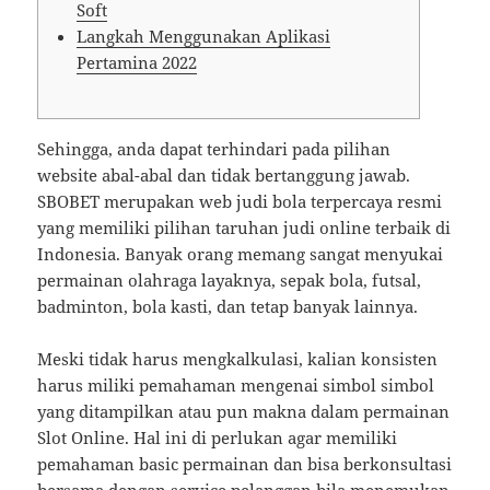
Soft
Langkah Menggunakan Aplikasi
Pertamina 2022
Sehingga, anda dapat terhindari pada pilihan
website abal-abal dan tidak bertanggung jawab.
SBOBET merupakan web judi bola terpercaya resmi
yang memiliki pilihan taruhan judi online terbaik di
Indonesia. Banyak orang memang sangat menyukai
permainan olahraga layaknya, sepak bola, futsal,
badminton, bola kasti, dan tetap banyak lainnya.
Meski tidak harus mengkalkulasi, kalian konsisten
harus miliki pemahaman mengenai simbol simbol
yang ditampilkan atau pun makna dalam permainan
Slot Online. Hal ini di perlukan agar memiliki
pemahaman basic permainan dan bisa berkonsultasi