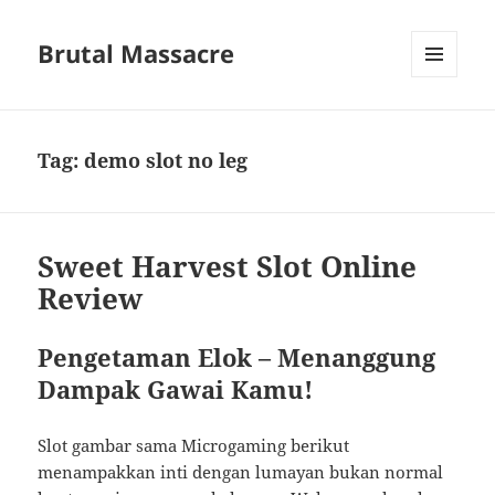
Brutal Massacre
MENU
DAN
WIDGET
Tag:
demo slot no leg
Sweet Harvest Slot Online
Review
Pengetaman Elok – Menanggung
Dampak Gawai Kamu!
Slot gambar sama Microgaming berikut
menampakkan inti dengan lumayan bukan normal