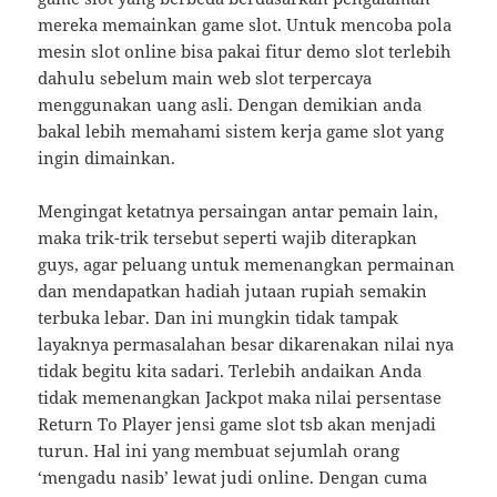
mereka memainkan game slot. Untuk mencoba pola
mesin slot online bisa pakai fitur demo slot terlebih
dahulu sebelum main web slot terpercaya
menggunakan uang asli. Dengan demikian anda
bakal lebih memahami sistem kerja game slot yang
ingin dimainkan.
Mengingat ketatnya persaingan antar pemain lain,
maka trik-trik tersebut seperti wajib diterapkan
guys, agar peluang untuk memenangkan permainan
dan mendapatkan hadiah jutaan rupiah semakin
terbuka lebar. Dan ini mungkin tidak tampak
layaknya permasalahan besar dikarenakan nilai nya
tidak begitu kita sadari. Terlebih andaikan Anda
tidak memenangkan Jackpot maka nilai persentase
Return To Player jensi game slot tsb akan menjadi
turun. Hal ini yang membuat sejumlah orang
‘mengadu nasib’ lewat judi online. Dengan cuma