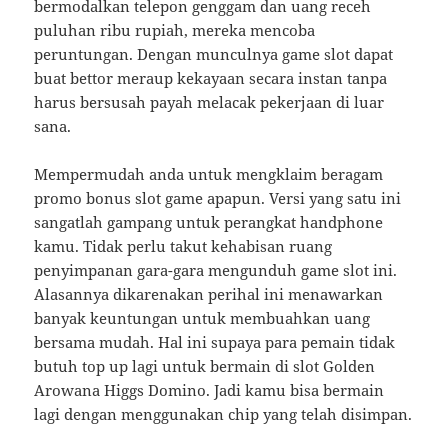
bermodalkan telepon genggam dan uang receh
puluhan ribu rupiah, mereka mencoba
peruntungan. Dengan munculnya game slot dapat
buat bettor meraup kekayaan secara instan tanpa
harus bersusah payah melacak pekerjaan di luar
sana.
Mempermudah anda untuk mengklaim beragam
promo bonus slot game apapun. Versi yang satu ini
sangatlah gampang untuk perangkat handphone
kamu. Tidak perlu takut kehabisan ruang
penyimpanan gara-gara mengunduh game slot ini.
Alasannya dikarenakan perihal ini menawarkan
banyak keuntungan untuk membuahkan uang
bersama mudah. Hal ini supaya para pemain tidak
butuh top up lagi untuk bermain di slot Golden
Arowana Higgs Domino. Jadi kamu bisa bermain
lagi dengan menggunakan chip yang telah disimpan.