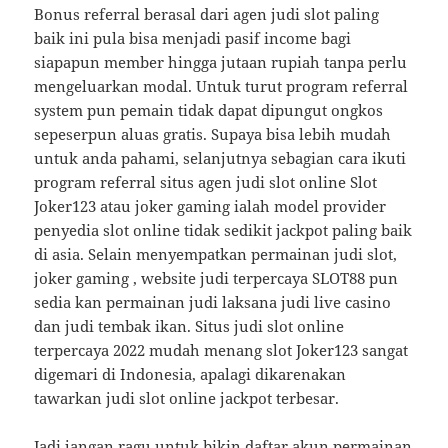
Bonus referral berasal dari agen judi slot paling
baik ini pula bisa menjadi pasif income bagi
siapapun member hingga jutaan rupiah tanpa perlu
mengeluarkan modal. Untuk turut program referral
system pun pemain tidak dapat dipungut ongkos
sepeserpun aluas gratis. Supaya bisa lebih mudah
untuk anda pahami, selanjutnya sebagian cara ikuti
program referral situs agen judi slot online Slot
Joker123 atau joker gaming ialah model provider
penyedia slot online tidak sedikit jackpot paling baik
di asia. Selain menyempatkan permainan judi slot,
joker gaming , website judi terpercaya SLOT88 pun
sedia kan permainan judi laksana judi live casino
dan judi tembak ikan. Situs judi slot online
terpercaya 2022 mudah menang slot Joker123 sangat
digemari di Indonesia, apalagi dikarenakan
tawarkan judi slot online jackpot terbesar.
Jadi jangan ragu untuk bikin daftar akun permainan