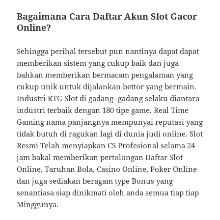
Bagaimana Cara Daftar Akun Slot Gacor
Online?
Sehingga perihal tersebut pun nantinya dapat dapat
memberikan sistem yang cukup baik dan juga
bahkan memberikan bermacam pengalaman yang
cukup unik untuk dijalankan bettor yang bermain.
Industri RTG Slot di gadang- gadang selaku diantara
industri terbaik dengan 180 tipe game. Real Time
Gaming nama panjangnya mempunyai reputasi yang
tidak butuh di ragukan lagi di dunia judi online. Slot
Resmi Telah menyiapkan CS Profesional selama 24
jam bakal memberikan pertolongan Daftar Slot
Online, Taruhan Bola, Casino Online, Poker Online
dan juga sediakan beragam type Bonus yang
senantiasa siap dinikmati oleh anda semua tiap tiap
Minggunya.