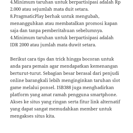
4.Minimum taruhan untuk berpartisipasi adalah Rp
2.000 atau sejumlah mata duit setara.
8.PragmaticPlay berhak untuk mengubah,
menangguhkan atau membatalkan promosi kapan
saja dan tanpa pemberitahuan sebelumnya.
4.Minimum taruhan untuk berpartisipasi adalah
IDR 2000 atau jumlah mata duwit setara.
Berikut cara tips dan trick hingga bocoran untuk
anda para pemain agar mendapatkan kemenangan
berturut-turut. Sebagian besar berasal dari penjudi
online barangkali lebih menginginkan taruhan slot
game melalui ponsel. ISB388 juga menghadirkan
platform yang amat ramah pengguna smartphone.
Akses ke situs yang ringan serta fitur link alternatif
yang dapat sangat memudahkan member untuk
mengakses situs kita.