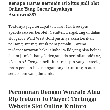
Kenapa Harus Bermain Di Situs Judi Slot
Online Yang Gacor Layaknya
Asianwin88?
Tentunya juga terdapat tawaran 10x free spin
apabila sukses beroleh 4 scatter. Bergabung di dalam
slot gacor Wild West Gold pastinya akan berikan
peluang untung untuk para pemain. Karena
terdapat tawaran bakal simbol Wild yang bisa keluar
dalam jumlah banyak dengan ada perkalian odds x2,
x3, dan x5. Dengan beli fitur free spin yang tersedia,
maka pemain bisa mengantongi keuntungan atas
setiap spin yang dimainkan.
Permainan Dengan Winrate Atau
Rtp (return To Player) Tertinggi
Website Slot Online Kinitoto