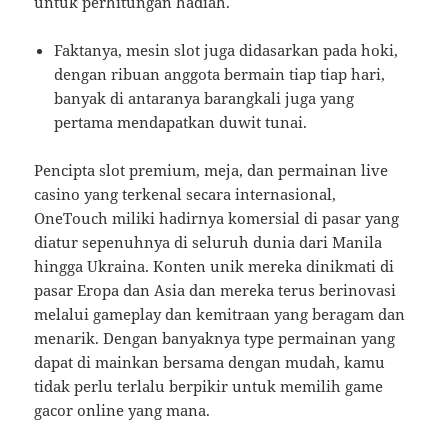
untuk perhitungan hadiah.
Faktanya, mesin slot juga didasarkan pada hoki,
dengan ribuan anggota bermain tiap tiap hari,
banyak di antaranya barangkali juga yang
pertama mendapatkan duwit tunai.
Pencipta slot premium, meja, dan permainan live
casino yang terkenal secara internasional,
OneTouch miliki hadirnya komersial di pasar yang
diatur sepenuhnya di seluruh dunia dari Manila
hingga Ukraina. Konten unik mereka dinikmati di
pasar Eropa dan Asia dan mereka terus berinovasi
melalui gameplay dan kemitraan yang beragam dan
menarik. Dengan banyaknya type permainan yang
dapat di mainkan bersama dengan mudah, kamu
tidak perlu terlalu berpikir untuk memilih game
gacor online yang mana.