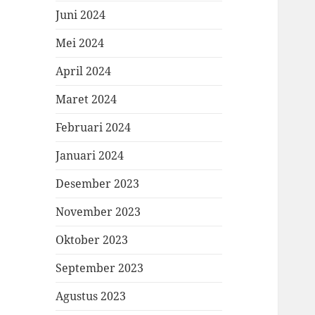
Juni 2024
Mei 2024
April 2024
Maret 2024
Februari 2024
Januari 2024
Desember 2023
November 2023
Oktober 2023
September 2023
Agustus 2023