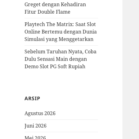
Greget dengan Kehadiran
Fitur Double Flame
Playtech The Matrix: Saat Slot
Online Bertemu dengan Dunia
Simulasi yang Menggetarkan
Sebelum Taruhan Nyata, Coba
Dulu Sensasi Main dengan
Demo Slot PG Soft Rupiah
ARSIP
Agustus 2026
Juni 2026
Mei 2026