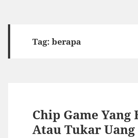
Tag:
berapa
Chip Game Yang B
Atau Tukar Uang 