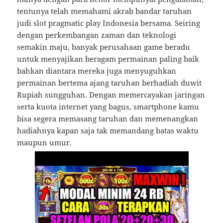
tentunya telah memahami akrab bandar taruhan
judi slot pragmatic play Indonesia bersama. Seiring
dengan perkembangan zaman dan teknologi
semakin maju, banyak perusahaan game beradu
untuk menyajikan beragam permainan paling baik
bahkan diantara mereka juga menyuguhkan
permainan bertema ajang taruhan berhadiah duwit
Rupiah sungguhan. Dengan memercayakan jaringan
serta kuota internet yang bagus, smartphone kamu
bisa segera memasang taruhan dan memenangkan
hadiahnya kapan saja tak memandang batas waktu
maupun umur.