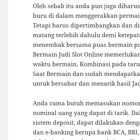
Oleh sebab itu anda pun juga diharus
buru di dalam menggerakkan perma
Tetapi harus dipertimbangkan dan d
matang terlebih dahulu demi ketep
menembak bersama puas bermain pun
Bermain Judi Slot Online memerluka
waktu bermain, Kombinasi pada taruh
Saat Bermain dan sudah mendapatkan
untuk bersabar dan menarik hasil Ja
Anda cuma butuh memasukan nomor 
nominal uang yang dapat di tarik. Da
sistem deposit, dapat dilakukan de
dan e-banking berupa bank BCA, BRI,