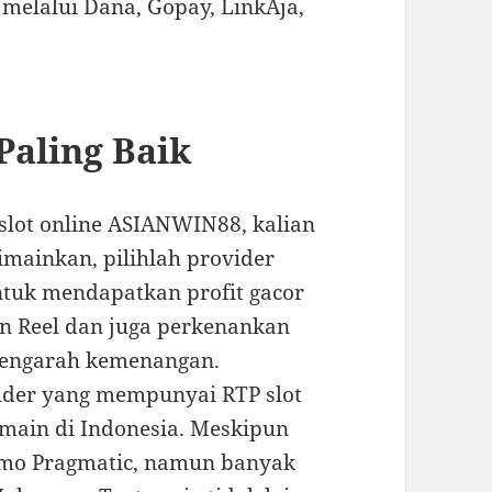
t melalui Dana, Gopay, LinkAja,
Paling Baik
lot online ASIANWIN88, kalian
dimainkan, pilihlah provider
untuk mendapatkan profit gacor
 Reel dan juga perkenankan
mengarah kemenangan.
ider yang mempunyai RTP slot
emain di Indonesia. Meskipun
demo Pragmatic, namun banyak