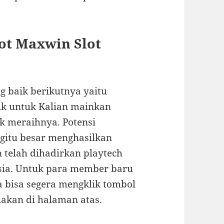
ot Maxwin Slot
ng baik berikutnya yaitu
rik untuk Kalian mainkan
 meraihnya. Potensi
gitu besar menghasilkan
 telah dihadirkan playtech
esia. Untuk para member baru
a bisa segera mengklik tombol
diakan di halaman atas.