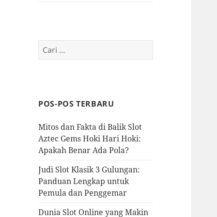
Cari
untuk:
POS-POS TERBARU
Mitos dan Fakta di Balik Slot
Aztec Gems Hoki Hari Hoki:
Apakah Benar Ada Pola?
Judi Slot Klasik 3 Gulungan:
Panduan Lengkap untuk
Pemula dan Penggemar
Dunia Slot Online yang Makin