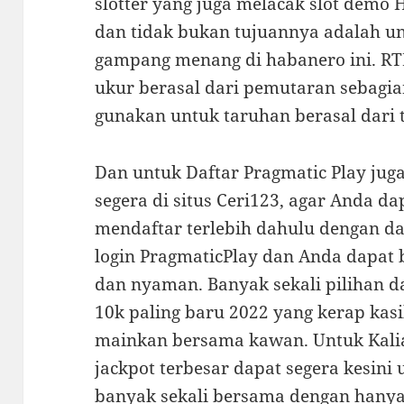
slotter yang juga melacak slot demo H
dan tidak bukan tujuannya adalah un
gampang menang di habanero ini. RTP 
ukur berasal dari pemutaran sebagian
gunakan untuk taruhan berasal dari t
Dan untuk Daftar Pragmatic Play jug
segera di situs Ceri123, agar Anda d
mendaftar terlebih dahulu dengan da
login PragmaticPlay dan Anda dapat
dan nyaman. Banyak sekali pilihan da
10k paling baru 2022 yang kerap kasi
mainkan bersama kawan. Untuk Kalian
jackpot terbesar dapat segera kesin
banyak sekali bersama dengan hanya 