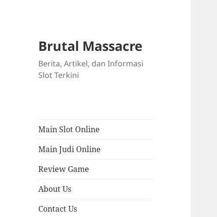
Brutal Massacre
Berita, Artikel, dan Informasi
Slot Terkini
Main Slot Online
Main Judi Online
Review Game
About Us
Contact Us