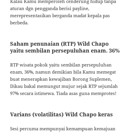
Kalau Kamu memperoleh cenderung hidup tanpa
aturan dgn pengganda berisi payline,
merepresentasikan berganda madat kepala pas
berbeda.
Saham penunaian (RTP) Wild Chapo
yaitu sembilan persepuluhan enam. 36%
RTP wisata pokok yaitu sembilan persepuluhan
enam, 36%, namun demikian bila Kamu memegat
buat menerapkan kewajiban Borong Suplemen,
Dikau bakal memungut mujur sejak RTP sejumlah
97% secara istimewa. Tiada asas guna memprotes!
Varians (volatilitas) Wild Chapo keras
Sesi percuma mempunyai kemampuan kemajuan