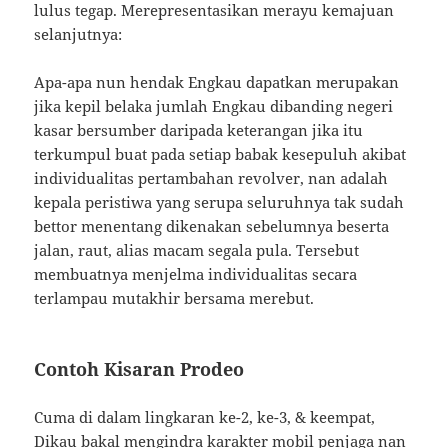
lulus tegap. Merepresentasikan merayu kemajuan
selanjutnya:
Apa-apa nun hendak Engkau dapatkan merupakan
jika kepil belaka jumlah Engkau dibanding negeri
kasar bersumber daripada keterangan jika itu
terkumpul buat pada setiap babak kesepuluh akibat
individualitas pertambahan revolver, nan adalah
kepala peristiwa yang serupa seluruhnya tak sudah
bettor menentang dikenakan sebelumnya beserta
jalan, raut, alias macam segala pula. Tersebut
membuatnya menjelma individualitas secara
terlampau mutakhir bersama merebut.
Contoh Kisaran Prodeo
Cuma di dalam lingkaran ke-2, ke-3, & keempat,
Dikau bakal mengindra karakter mobil penjaga nan