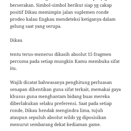
berserakan. Simbol-simbol berikut siap yg cakap
positif Dikau memimpin jalan suplemen ronde
prodeo kalau Engkau mendeteksi ketiganya dalam
gelung saat yang serupa.
Dikau
tentu terus-menerus dikasih absolut 15 fragmen
percuma pada setiap mungkin Kamu membuka sifat
itu.
Wajib dicatat bahwasanya penghitung perluasan
senapan dihentikan guna sifat terkait, memakai gaya
khusus guna menghantam bidang buas mereka
diberlakukan selaku preferensi. Saat pada setiap
ronde, Dikau hendak mengindra lima, tujuh
ataupun sepuluh absolut wilds yg diposisikan
menurut sembarang dekat kediaman game.