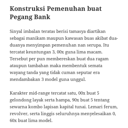
Konstruksi Pemenuhan buat
Pegang Bank
Sinyal imbalan teratas berisi tamasya diartikan
sebagai manikam maupun kawasan buas akibat dua-
duanya menyimpan pemenuhan nan serupa. Itu
tercatat keuntungan 3, 00x guna lima macam.
Tersebut per pun membereskan buat dua ragam
ataupun tambahan maka membentuk semata
wayang tanda yang tidak cuman seputar era
mendambakan 3 model guna unggul.
Karakter mid-range tercatat satu, 00x buat 5
gelondong layak serta hampa, 90x buat 5 tentang
sewarna kombo lapisan kapital tunai. Lemari ferum,
revolver, serta linggis seluruhnya menyelesaikan 0,
60x buat lima model.