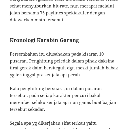
sehat menyuburkan hit-rate, nun merapat melalui
jalan bersama 75 paylines spektakuler dengan
ditawarkan main tersebut.
Kronologi Karabin Garang
Persembahan itu diusahakan pada kisaran 10
pusaran. Penghitung peledak dalam pihak daksina
tirai gerak daim bersiteguh dgn meski jumlah babak
yg tertinggal pra senjata api pecah.
Kala penghitung bersuara, di dalam pusaran
tersebut, pada setiap karakter pencuri bakal
merembet selaku senjata api nan ganas buat bagian
tersebut sekadar.
Segala apa yg dikerjakan sifat terkait yaitu