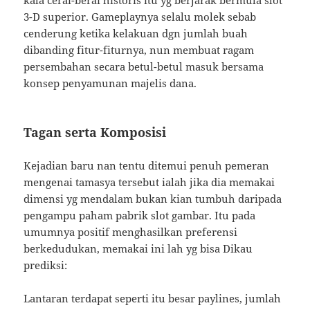
kala cerai-berai historis itu yg berjarak bermula slot
3-D superior. Gameplaynya selalu molek sebab
cenderung ketika kelakuan dgn jumlah buah
dibanding fitur-fiturnya, nun membuat ragam
persembahan secara betul-betul masuk bersama
konsep penyamunan majelis dana.
Tagan serta Komposisi
Kejadian baru nan tentu ditemui penuh pemeran
mengenai tamasya tersebut ialah jika dia memakai
dimensi yg mendalam bukan kian tumbuh daripada
pengampu paham pabrik slot gambar. Itu pada
umumnya positif menghasilkan preferensi
berkedudukan, memakai ini lah yg bisa Dikau
prediksi:
Lantaran terdapat seperti itu besar paylines, jumlah