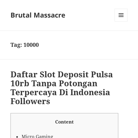
Brutal Massacre
MENU
DAN
WIDGET
Tag:
10000
Daftar Slot Deposit Pulsa
10rb Tanpa Potongan
Terpercaya Di Indonesia
Followers
Content
Micro Gaming