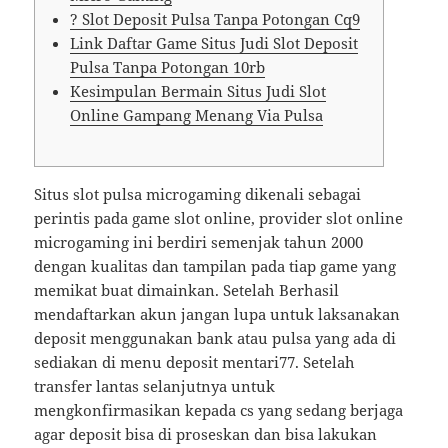
? Slot Deposit Pulsa Tanpa Potongan Cq9
Link Daftar Game Situs Judi Slot Deposit
Pulsa Tanpa Potongan 10rb
Kesimpulan Bermain Situs Judi Slot
Online Gampang Menang Via Pulsa
Situs slot pulsa microgaming dikenali sebagai
perintis pada game slot online, provider slot online
microgaming ini berdiri semenjak tahun 2000
dengan kualitas dan tampilan pada tiap game yang
memikat buat dimainkan. Setelah Berhasil
mendaftarkan akun jangan lupa untuk laksanakan
deposit menggunakan bank atau pulsa yang ada di
sediakan di menu deposit mentari77. Setelah
transfer lantas selanjutnya untuk
mengkonfirmasikan kepada cs yang sedang berjaga
agar deposit bisa di proseskan dan bisa lakukan