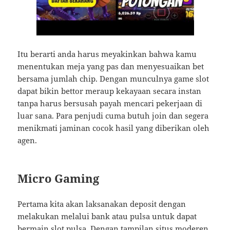
Itu berarti anda harus meyakinkan bahwa kamu
menentukan meja yang pas dan menyesuaikan bet
bersama jumlah chip. Dengan munculnya game slot
dapat bikin bettor meraup kekayaan secara instan
tanpa harus bersusah payah mencari pekerjaan di
luar sana. Para penjudi cuma butuh join dan segera
menikmati jaminan cocok hasil yang diberikan oleh
agen.
Micro Gaming
Pertama kita akan laksanakan deposit dengan
melakukan melalui bank atau pulsa untuk dapat
bermain slot pulsa. Dengan tampilan situs moderen