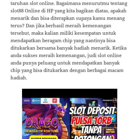
taruhan slot online. Bagaimana menurutmu tentang
slot88 Online di HP yang kita bagikan diatas, apakah
menarik dan bisa diterapkan supaya kamu menang
terus? Dan jika berhasil meraih kemenangan
tersebut, maka kalian miliki kesempatan untuk
mendapatkan beragam chip yang nantinya bisa
ditukarkan bersama banyak hadiah menarik. Ketika
anda sukses meraih kemenangan, judi slot online
anda punya peluang untuk mendapatkan banyak
chip yang bisa ditukarkan dengan berbagai macam
hadiah.