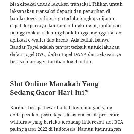
bisa dipakai untuk lakukan transaksi. Pilihan untuk
laksanakan transaksi deposit dan penarikan di
bandar togel online juga terlalu lengkap, dijamin
cepat, terpercaya dan ramah lingkungan, mulai dari
menggunakan rekening bank hingga menggunakan
aplikasi e-wallet dan kredit. Ada istilah bahwa
Bandar Togel adalah tempat terbaik untuk lakukan
dafatr togel OVO, daftar togel DANA dan sebagainya
berasal dari agen taruhan togel online.
Slot Online Manakah Yang
Sedang Gacor Hari Ini?
Karena, berapa besar hadiah kemenangan yang
anda peroleh, pasti dapat di sistem cocok prosedur
withdraw yang berlaku terhadap link resmi slot BCA
paling gacor 2022 di Indonesia. Namun keuntungan