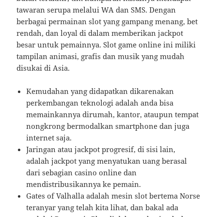
tawaran serupa melalui WA dan SMS. Dengan
berbagai permainan slot yang gampang menang, bet
rendah, dan loyal di dalam memberikan jackpot
besar untuk pemainnya. Slot game online ini miliki
tampilan animasi, grafis dan musik yang mudah
disukai di Asia.
Kemudahan yang didapatkan dikarenakan
perkembangan teknologi adalah anda bisa
memainkannya dirumah, kantor, ataupun tempat
nongkrong bermodalkan smartphone dan juga
internet saja.
Jaringan atau jackpot progresif, di sisi lain,
adalah jackpot yang menyatukan uang berasal
dari sebagian casino online dan
mendistribusikannya ke pemain.
Gates of Valhalla adalah mesin slot bertema Norse
teranyar yang telah kita lihat, dan bakal ada