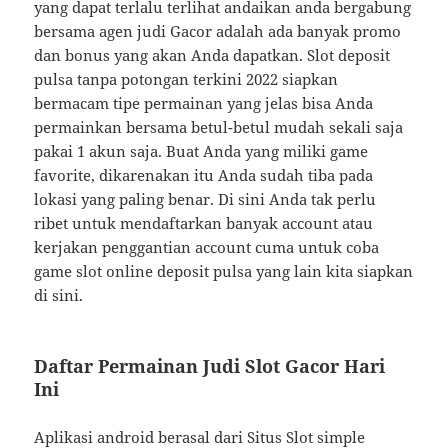
yang dapat terlalu terlihat andaikan anda bergabung
bersama agen judi Gacor adalah ada banyak promo
dan bonus yang akan Anda dapatkan. Slot deposit
pulsa tanpa potongan terkini 2022 siapkan
bermacam tipe permainan yang jelas bisa Anda
permainkan bersama betul-betul mudah sekali saja
pakai 1 akun saja. Buat Anda yang miliki game
favorite, dikarenakan itu Anda sudah tiba pada
lokasi yang paling benar. Di sini Anda tak perlu
ribet untuk mendaftarkan banyak account atau
kerjakan penggantian account cuma untuk coba
game slot online deposit pulsa yang lain kita siapkan
di sini.
Daftar Permainan Judi Slot Gacor Hari
Ini
Aplikasi android berasal dari Situs Slot simple