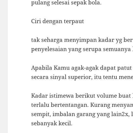
pulang selesai sepak bola.
Ciri dengan terpaut
tak seharga menyimpan kadar yg ber
penyelesaian yang serupa semuanya b
Apabila Kamu agak-agak dapat pat
secara sinyal superior, itu tentu me
Kadar istimewa berikut volume buat
terlalu bertentangan. Kurang meny
sempit, imbalan garang yang lain2x,
sebanyak kecil.