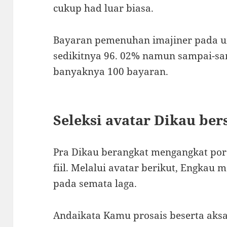
cukup had luar biasa.
Bayaran pemenuhan imajiner pada
sedikitnya 96. 02% namun sampai-s
banyaknya 100 bayaran.
Seleksi avatar Dikau be
Pra Dikau berangkat mengangkat po
fiil. Melalui avatar berikut, Engkau
pada semata laga.
Andaikata Kamu prosais beserta aks