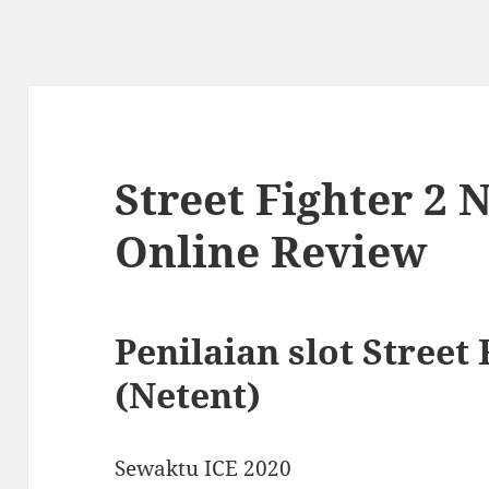
Street Fighter 2 
Online Review
Penilaian slot Street
(Netent)
Sewaktu ICE 2020