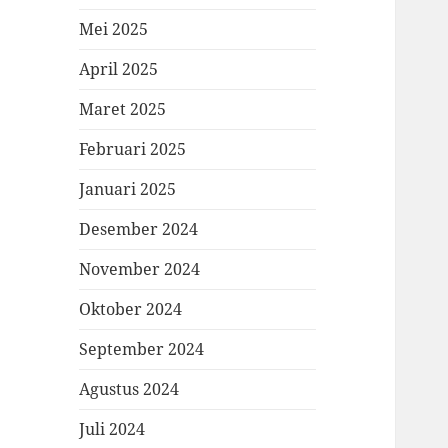
Mei 2025
April 2025
Maret 2025
Februari 2025
Januari 2025
Desember 2024
November 2024
Oktober 2024
September 2024
Agustus 2024
Juli 2024