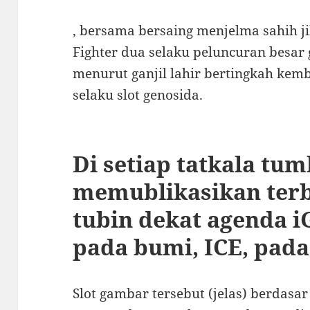
, bersama bersaing menjelma sahih j
Fighter dua selaku peluncuran besar 
menurut ganjil lahir bertingkah kemba
selaku slot genosida.
Di setiap tatkala tu
memublikasikan terb
tubin dekat agenda 
pada bumi, ICE, pad
Slot gambar tersebut (jelas) berdasa