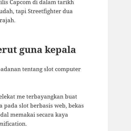
ilis Capcom di dalam tarikh
udah, tapi Streetfighter dua
rajah.
erut guna kepala
adanan tentang slot computer
lekat me terbayangkan buat
a pada slot berbasis web, bekas
al memakai secara kaya
ification.