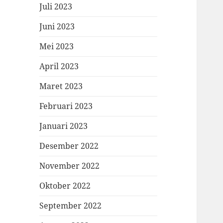
Juli 2023
Juni 2023
Mei 2023
April 2023
Maret 2023
Februari 2023
Januari 2023
Desember 2022
November 2022
Oktober 2022
September 2022