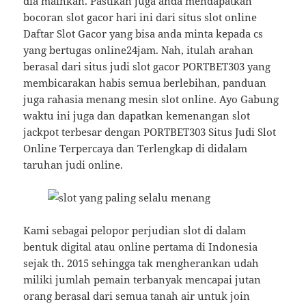
dia mainkan. Pastikan juga anda mendapatkan
bocoran slot gacor hari ini dari situs slot online
Daftar Slot Gacor yang bisa anda minta kepada cs
yang bertugas online24jam. Nah, itulah arahan
berasal dari situs judi slot gacor PORTBET303 yang
membicarakan habis semua berlebihan, panduan
juga rahasia menang mesin slot online. Ayo Gabung
waktu ini juga dan dapatkan kemenangan slot
jackpot terbesar dengan PORTBET303 Situs Judi Slot
Online Terpercaya dan Terlengkap di didalam
taruhan judi online.
Kami sebagai pelopor perjudian slot di dalam
bentuk digital atau online pertama di Indonesia
sejak th. 2015 sehingga tak mengherankan udah
miliki jumlah pemain terbanyak mencapai jutan
orang berasal dari semua tanah air untuk join