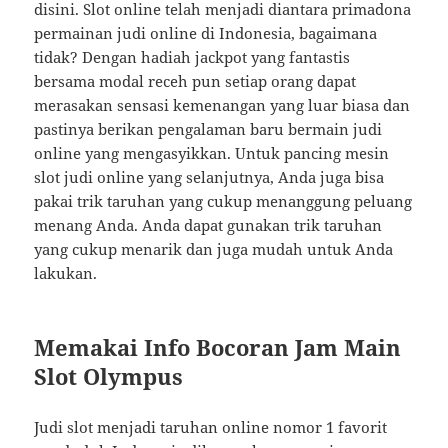
disini. Slot online telah menjadi diantara primadona
permainan judi online di Indonesia, bagaimana
tidak? Dengan hadiah jackpot yang fantastis
bersama modal receh pun setiap orang dapat
merasakan sensasi kemenangan yang luar biasa dan
pastinya berikan pengalaman baru bermain judi
online yang mengasyikkan. Untuk pancing mesin
slot judi online yang selanjutnya, Anda juga bisa
pakai trik taruhan yang cukup menanggung peluang
menang Anda. Anda dapat gunakan trik taruhan
yang cukup menarik dan juga mudah untuk Anda
lakukan.
Memakai Info Bocoran Jam Main
Slot Olympus
Judi slot menjadi taruhan online nomor 1 favorit