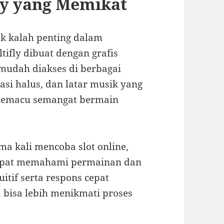
ly yang Memikat
tak kalah penting dalam
tifly dibuat dengan grafis
mudah diakses di berbagai
si halus, dan latar musik yang
memacu semangat bermain
a kali mencoba slot online,
cepat memahami permainan dan
tif serta respons cepat
 bisa lebih menikmati proses