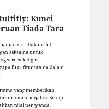
ultifly: Kunci
ruan Tiada Tara
mainan slot. Dalam slot
engan seksama untuk
g seru sekaligus
apa fitur fitur utama dalam
:
 utama yang memberikan
utaran bonus berjalan. Setiap
hkan nilai pengganda,