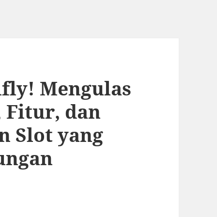
ifly! Mengulas
 Fitur, dan
 Slot yang
ungan