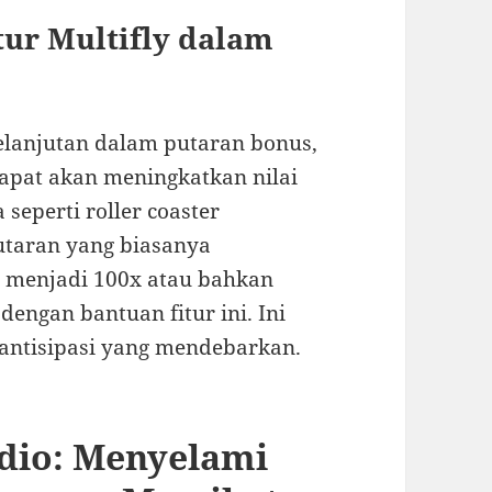
tur Multifly dalam
rkelanjutan dalam putaran bonus,
apat akan meningkatkan nilai
eperti roller coaster
utaran yang biasanya
 menjadi 100x atau bahkan
engan bantuan fitur ini. Ini
antisipasi yang mendebarkan.
udio: Menyelami