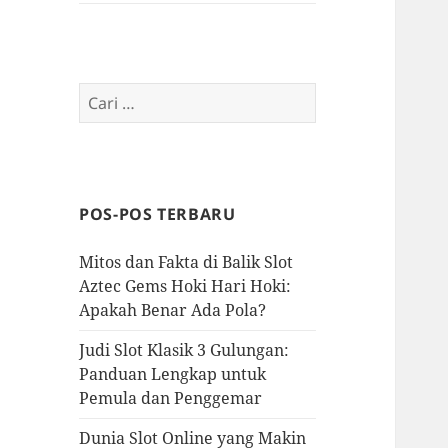
Cari
untuk:
POS-POS TERBARU
Mitos dan Fakta di Balik Slot
Aztec Gems Hoki Hari Hoki:
Apakah Benar Ada Pola?
Judi Slot Klasik 3 Gulungan:
Panduan Lengkap untuk
Pemula dan Penggemar
Dunia Slot Online yang Makin