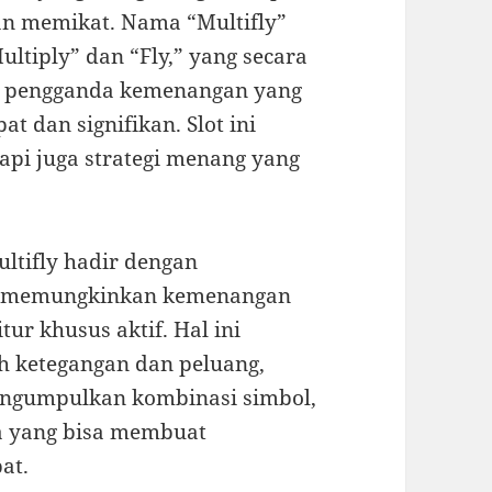
n memikat. Nama “Multifly”
ltiply” dan “Fly,” yang secara
 pengganda kemenangan yang
t dan signifikan. Slot ini
pi juga strategi menang yang
ltifly hadir dengan
g memungkinkan kemenangan
tur khusus aktif. Hal ini
h ketegangan dan peluang,
engumpulkan kombinasi simbol,
da yang bisa membuat
at.