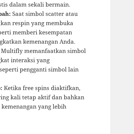
stis dalam sekali bermain.
bah:
Saat simbol scatter atau
tkan respin yang membuka
perti memberi kesempatan
ingkatkan kemenangan Anda.
Multifly memanfaatkan simbol
kat interaksi yang
eperti pengganti simbol lain
:
Ketika free spins diaktifkan,
ng kali tetap aktif dan bahkan
i kemenangan yang lebih