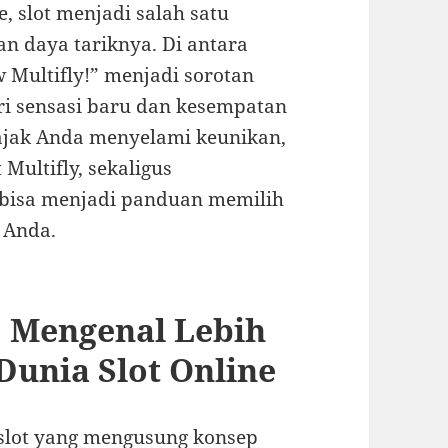
, slot menjadi salah satu
n daya tariknya. Di antara
w Multifly!” menjadi sorotan
i sensasi baru dan kesempatan
gajak Anda menyelami keunikan,
 Multifly, sekaligus
bisa menjadi panduan memilih
 Anda.
y? Mengenal Lebih
Dunia Slot Online
n slot yang mengusung konsep