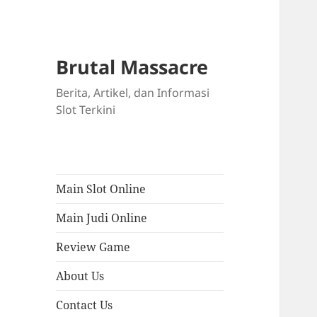
Brutal Massacre
Berita, Artikel, dan Informasi
Slot Terkini
Main Slot Online
Main Judi Online
Review Game
About Us
Contact Us