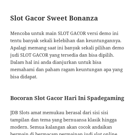
Slot Gacor Sweet Bonanza
Mencoba untuk main SLOT GACOR versi demo ini
tentu banyak sekali kelebihan dan keuntungannya.
Apalagi memang saat ini banyak sekali pilihan demo
judi SLOT GACOR yang tersedia dan bisa dipilih.
Dalam hal ini anda dianjurkan untuk bisa
memahami dan paham ragam keuntungan apa yang
bisa didapat.
Bocoran Slot Gacor Hari Ini Spadegaming
JDB Slots amat memukau berasal dari sisi sisi
tampilan dan tema yang bernuansa klasik hingga
modern. Semua kalangan akan cocok andaikan
bermain di bermacam permainan judi slot online