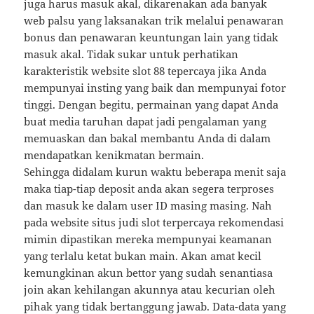
juga harus masuk akal, dikarenakan ada banyak
web palsu yang laksanakan trik melalui penawaran
bonus dan penawaran keuntungan lain yang tidak
masuk akal. Tidak sukar untuk perhatikan
karakteristik website slot 88 tepercaya jika Anda
mempunyai insting yang baik dan mempunyai fotor
tinggi. Dengan begitu, permainan yang dapat Anda
buat media taruhan dapat jadi pengalaman yang
memuaskan dan bakal membantu Anda di dalam
mendapatkan kenikmatan bermain.
Sehingga didalam kurun waktu beberapa menit saja
maka tiap-tiap deposit anda akan segera terproses
dan masuk ke dalam user ID masing masing. Nah
pada website situs judi slot terpercaya rekomendasi
mimin dipastikan mereka mempunyai keamanan
yang terlalu ketat bukan main. Akan amat kecil
kemungkinan akun bettor yang sudah senantiasa
join akan kehilangan akunnya atau kecurian oleh
pihak yang tidak bertanggung jawab. Data-data yang