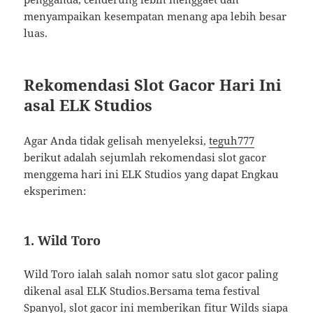
menyampaikan kesempatan menang apa lebih besar
luas.
Rekomendasi Slot Gacor Hari Ini
asal ELK Studios
Agar Anda tidak gelisah menyeleksi,
teguh777
berikut adalah sejumlah rekomendasi slot gacor
menggema hari ini ELK Studios yang dapat Engkau
eksperimen:
1. Wild Toro
Wild Toro ialah salah nomor satu slot gacor paling
dikenal asal ELK Studios.Bersama tema festival
Spanyol, slot gacor ini memberikan fitur Wilds siapa