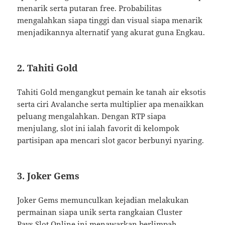
menarik serta putaran free. Probabilitas
mengalahkan siapa tinggi dan visual siapa menarik
menjadikannya alternatif yang akurat guna Engkau.
2. Tahiti Gold
Tahiti Gold mengangkut pemain ke tanah air eksotis
serta ciri Avalanche serta multiplier apa menaikkan
peluang mengalahkan. Dengan RTP siapa
menjulang, slot ini ialah favorit di kelompok
partisipan apa mencari slot gacor berbunyi nyaring.
3. Joker Gems
Joker Gems memunculkan kejadian melakukan
permainan siapa unik serta rangkaian Cluster
Pays.Slot Online ini menawarkan berlimpah