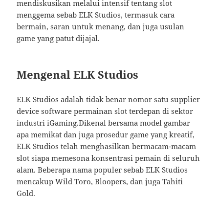
mendiskusikan melalui intensif tentang slot
menggema sebab ELK Studios, termasuk cara
bermain, saran untuk menang, dan juga usulan
game yang patut dijajal.
Mengenal ELK Studios
ELK Studios adalah tidak benar nomor satu supplier
device software permainan slot terdepan di sektor
industri iGaming.Dikenal bersama model gambar
apa memikat dan juga prosedur game yang kreatif,
ELK Studios telah menghasilkan bermacam-macam
slot siapa memesona konsentrasi pemain di seluruh
alam. Beberapa nama populer sebab ELK Studios
mencakup Wild Toro, Bloopers, dan juga Tahiti
Gold.