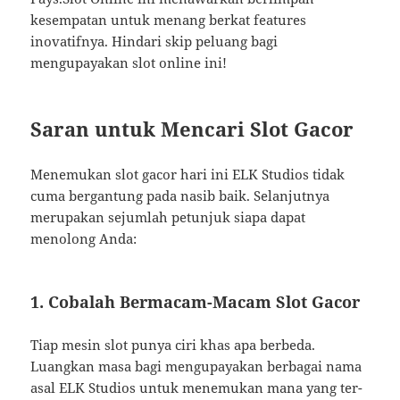
kesempatan untuk menang berkat features
inovatifnya. Hindari skip peluang bagi
mengupayakan slot online ini!
Saran untuk Mencari Slot Gacor
Menemukan slot gacor hari ini ELK Studios tidak
cuma bergantung pada nasib baik. Selanjutnya
merupakan sejumlah petunjuk siapa dapat
menolong Anda:
1. Cobalah Bermacam-Macam Slot Gacor
Tiap mesin slot punya ciri khas apa berbeda.
Luangkan masa bagi mengupayakan berbagai nama
asal ELK Studios untuk menemukan mana yang ter-