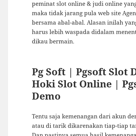
peminat slot online & judi online ya
maka tidak jarang pula web site Agen
bersama abal-abal. Alasan inilah y
harus lebih waspada didalam menent
dikau bermain.
Pg Soft | Pgsoft Slot
Hoki Slot Online | P
Demo
Tentu saja kemenangan dari akun dem
atau di tarik dikarenakan tiap-tiap 
Dan pastinya semua hasil kemenangan