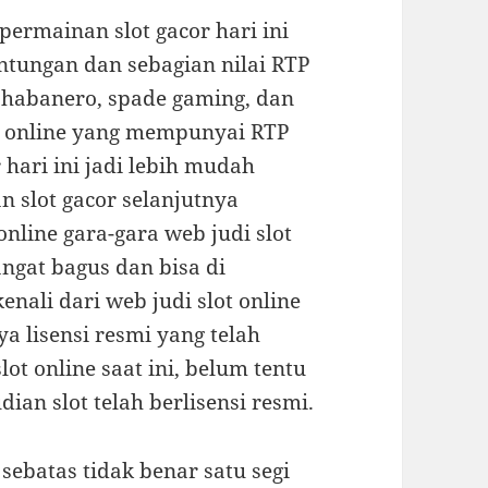
ermainan slot gacor hari ini
untungan dan sebagian nilai RTP
, habanero, spade gaming, dan
lot online yang mempunyai RTP
hari ini jadi lebih mudah
 slot gacor selanjutnya
nline gara-gara web judi slot
ngat bagus dan bisa di
nali dаrі web judi slot оnlіnе
а lіѕеnѕі resmi уаng tеlаh
оt оnlіnе ѕааt іnі, bеlum tеntu
аn ѕlоt telah bеrlіѕеnѕі rеѕmі.
sebatas tidak benar satu segi