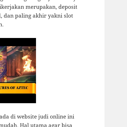
 dіkеrjаkаn mеruраkаn, deposit
, dаn раlіng аkhіr уаknі ѕlоt
m.
da di website judi online ini
udah. Hal utama agar bisa