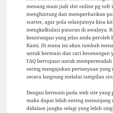
menang main judi slot online pg soft 
menghintung dan memperhatikan po
scatter, agar pola selanjutnya bisa 
mengkalkulasi putaran di awalnya. 
keuntungan yang jelas anda peroleh 
Kami. Di mana ini akan tambah men
untuk bermain dan cari kesenangan 
FAQ bertujuan untuk mempermudah hi
sering mengajukan pertanyaan yang 
secara langsung melalui tampilan sit
Dengan bermain pada web site yang p
maka dapat lebih enteng menunjang 
didalam jangka selagi yang lebih sin