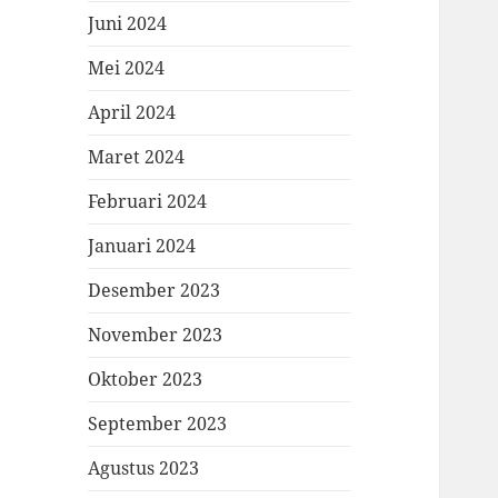
Juni 2024
Mei 2024
April 2024
Maret 2024
Februari 2024
Januari 2024
Desember 2023
November 2023
Oktober 2023
September 2023
Agustus 2023