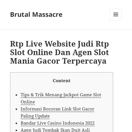
Brutal Massacre
MENU
DAN
WIDGET
Rtp Live Website Judi Rtp
Slot Online Dan Agen Slot
Mania Gacor Terpercaya
Content
Tips & Trik Menang Jackpot Game Slot
Online
Informasi Bocoran Link Slot Gacor
Paling Update
Bandar Live Casino Indonesia 2022
Agen Judi Tembak Ikan Duit Asli