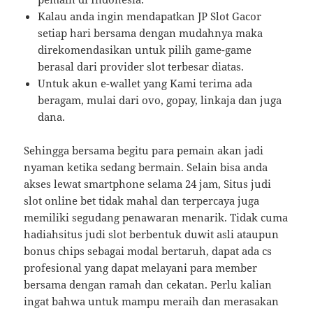
Kalau anda ingin mendapatkan JP Slot Gacor
setiap hari bersama dengan mudahnya maka
direkomendasikan untuk pilih game-game
berasal dari provider slot terbesar diatas.
Untuk akun e-wallet yang Kami terima ada
beragam, mulai dari ovo, gopay, linkaja dan juga
dana.
Sehingga bersama begitu para pemain akan jadi
nyaman ketika sedang bermain. Selain bisa anda
akses lewat smartphone selama 24 jam, Situs judi
slot online bet tidak mahal dan terpercaya juga
memiliki segudang penawaran menarik. Tidak cuma
hadiahsitus judi slot berbentuk duwit asli ataupun
bonus chips sebagai modal bertaruh, dapat ada cs
profesional yang dapat melayani para member
bersama dengan ramah dan cekatan. Perlu kalian
ingat bahwa untuk mampu meraih dan merasakan