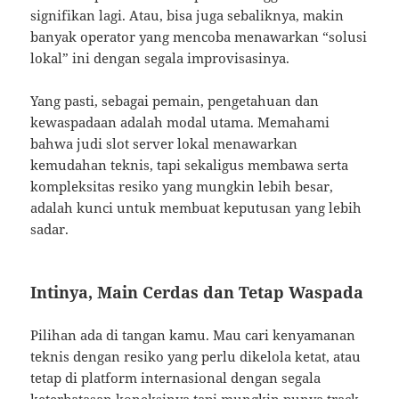
signifikan lagi. Atau, bisa juga sebaliknya, makin
banyak operator yang mencoba menawarkan “solusi
lokal” ini dengan segala improvisasinya.
Yang pasti, sebagai pemain, pengetahuan dan
kewaspadaan adalah modal utama. Memahami
bahwa judi slot server lokal menawarkan
kemudahan teknis, tapi sekaligus membawa serta
kompleksitas resiko yang mungkin lebih besar,
adalah kunci untuk membuat keputusan yang lebih
sadar.
Intinya, Main Cerdas dan Tetap Waspada
Pilihan ada di tangan kamu. Mau cari kenyamanan
teknis dengan resiko yang perlu dikelola ketat, atau
tetap di platform internasional dengan segala