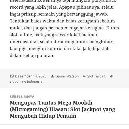
keterbatasan koneksinya tapi mungkin punya track
record yang lebih jelas. Apapun pilihannya, selalu
ingat prinsip bermain yang bertanggung jawab.
Tentukan batas waktu dan batas kerugian sebelum
mulai, dan jangan pernah mengejar kerugian. Dunia
slot online, baik yang server lokal maupun
internasional, selalu dirancang untuk menghibur,
tapi juga menguji kontrol diri kita. Jadi, bijaklah
dalam setiap putaran.
Diposkan
Penulis
Kategori
Tag
Desember 14, 2025
Daniel Watson
Slot Terbaik
pada
slot online indonesia
Navigasi
SEBELUMNYA
pos
Mengupas Tuntas Mega Moolah
Pos
(Microgaming) Ulasan: Slot Jackpot yang
sebelumnya:
Mengubah Hidup Pemain