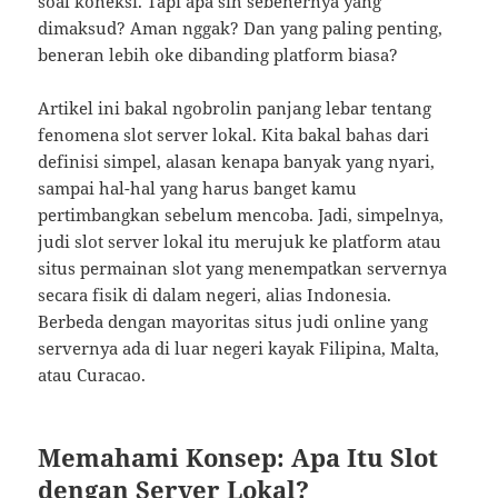
soal koneksi. Tapi apa sih sebenernya yang
dimaksud? Aman nggak? Dan yang paling penting,
beneran lebih oke dibanding platform biasa?
Artikel ini bakal ngobrolin panjang lebar tentang
fenomena slot server lokal. Kita bakal bahas dari
definisi simpel, alasan kenapa banyak yang nyari,
sampai hal-hal yang harus banget kamu
pertimbangkan sebelum mencoba. Jadi, simpelnya,
judi slot server lokal itu merujuk ke platform atau
situs permainan slot yang menempatkan servernya
secara fisik di dalam negeri, alias Indonesia.
Berbeda dengan mayoritas situs judi online yang
servernya ada di luar negeri kayak Filipina, Malta,
atau Curacao.
Memahami Konsep: Apa Itu Slot
dengan Server Lokal?