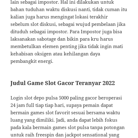
lain sebagai impostor. Hal ini dilakukan untuk
bahan tuduhan waktu diskusi nanti, tidak cuman itu
kalian juga harus mengingat lokasi terakhir
sebelum slot diskusi, sebagai wujud pembelaan jika
dituduh sebagai impostor. Para Impostor juga bisa
laksanakan sabotage dan bikin para kru harus
membetulkan elemen penting jika tidak ingin mati
kehabisan oksigen atau kehilangan daya
pembangkit energi.
Judul Game Slot Gacor Teranyar 2022
Login slot depo pulsa 5000 paling gacor beroperasi
24 jam full tiap tiap hari, supaya pemain dapat
bermain games slot favorit sesuai bersama waktu
luang yang dimiliki. Jadi, anda dapat lebih fokus
pada kala bermain games slot pulsa tanpa potongan
untuk raih freespin dan jackpot sensational yang