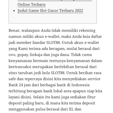
Online Terbaru
Judul Game Slot Gacor Terbaru 2022
Benar, walaupun Anda tidak memiliki rekening
namun miliki akun e-wallet, maka Anda bsia daftar
jadi member bandar SLOT88. Untuk akun e-wallet
yang Kami terima ada beragam, mulai berasal dari
ovo, gopay, linkaja dan juga dana. Tidak cuma
kenyamanan bermain tentunya kenyamanan dalam
bertransaksi merupakan berlebihan berasal dari
situs taruhan judi bola SLOT88. Untuk berikan rasa
safe dan tepercaya disini kita menyediakan service
Bank 24 jam dari berbagai bank di Indonesia
terhitung beragam bank lokal area apapun siap kita
layani disini. Selain itu kami juga sediakan fitur
deposit paling baru, di mana kita terima deposit
menggunakan pulsa berasal dari XL dan