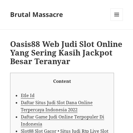
Brutal Massacre
MENU
DAN
WIDGET
Oasis88 Web Judi Slot Online
Yang Sering Kasih Jackpot
Besar Teranyar
Content
Etle Id
Daftar Situs Judi Slot Dana Online
Terpercaya Indonesia 2022
Daftar Game Judi Online Terpopuler Di
Indonesia
Slot88 Slot Gacor • Situs Judi Rtp Live Slot