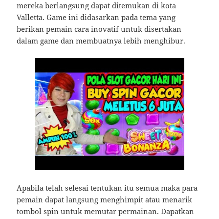
mereka berlangsung dapat ditemukan di kota
Valletta. Game ini didasarkan pada tema yang
berikan pemain cara inovatif untuk disertakan
dalam game dan membuatnya lebih menghibur.
Apabila telah selesai tentukan itu semua maka para
pemain dapat langsung menghimpit atau menarik
tombol spin untuk memutar permainan. Dapatkan