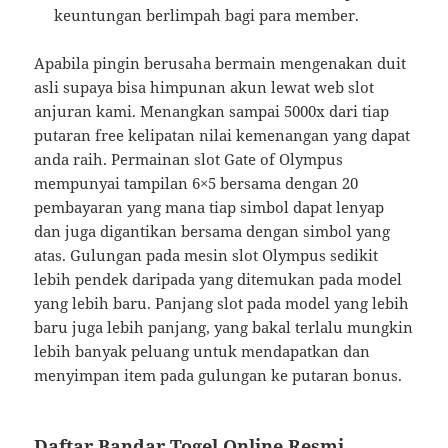
keuntungan berlimpah bagi para member.
Apabila pingin berusaha bermain mengenakan duit
asli supaya bisa himpunan akun lewat web slot
anjuran kami. Menangkan sampai 5000x dari tiap
putaran free kelipatan nilai kemenangan yang dapat
anda raih. Permainan slot Gate of Olympus
mempunyai tampilan 6×5 bersama dengan 20
pembayaran yang mana tiap simbol dapat lenyap
dan juga digantikan bersama dengan simbol yang
atas. Gulungan pada mesin slot Olympus sedikit
lebih pendek daripada yang ditemukan pada model
yang lebih baru. Panjang slot pada model yang lebih
baru juga lebih panjang, yang bakal terlalu mungkin
lebih banyak peluang untuk mendapatkan dan
menyimpan item pada gulungan ke putaran bonus.
Daftar Bandar Togel Online Resmi