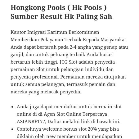
Hongkong Pools ( Hk Pools )
Sumber Result Hk Paling Sah
Kantor Imigrasi Karimun Berkomitmen
Memberikan Pelayanan Terbaik Kepada Masyarakat
Anda dapat bertaruh pada 2-4 angka yang genap atau
ganjil, dan untuk peluang terbaik Anda harus
bertaruh lebih tinggi. ICG Slot adalah penyedia
permainan Slot untuk pelanggan individu dan
penyedia profesional. Permainan mereka ditujukan
untuk semua pelanggan, termasuk pemain dan
mereka yang melacak penyedia.
Anda juga dapat mendaftar untuk bermain slot
online di di Agen Slot Online Terpercaya
ASIANBET77, Daftar melalui link di bawah ini.
Contohnya welcome bonus slot 20% yang bisa
diklaim oleh new member untuk mendapatkan