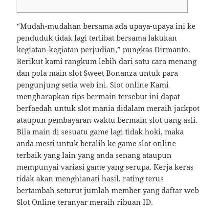
“Mudah-mudahan bersama ada upaya-upaya ini ke
penduduk tidak lagi terlibat bersama lakukan
kegiatan-kegiatan perjudian,” pungkas Dirmanto.
Berikut kami rangkum lebih dari satu cara menang
dan pola main slot Sweet Bonanza untuk para
pengunjung setia web ini. Slot online Kami
mengharapkan tips bermain tersebut ini dapat
berfaedah untuk slot mania didalam meraih jackpot
ataupun pembayaran waktu bermain slot uang asli.
Bila main di sesuatu game lagi tidak hoki, maka
anda mesti untuk beralih ke game slot online
terbaik yang lain yang anda senang ataupun
mempunyai variasi game yang serupa. Kerja keras
tidak akan menghianati hasil, rating terus
bertambah seturut jumlah member yang daftar web
Slot Online teranyar meraih ribuan ID.