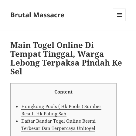
Brutal Massacre
MENU
DAN
WIDGET
Main Togel Online Di
Tempat Tinggal, Warga
Lebong Terpaksa Pindah Ke
Sel
Content
Hongkong Pools ( Hk Pools ) Sumber
Result Hk Paling Sah
Daftar Bandar Togel Online Resmi
Terbesar Dan Terpercaya Unitogel