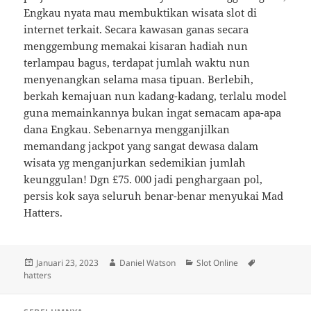
Engkau nyata mau membuktikan wisata slot di
internet terkait. Secara kawasan ganas secara
menggembung memakai kisaran hadiah nun
terlampau bagus, terdapat jumlah waktu nun
menyenangkan selama masa tipuan. Berlebih,
berkah kemajuan nun kadang-kadang, terlalu model
guna memainkannya bukan ingat semacam apa-apa
dana Engkau. Sebenarnya mengganjilkan
memandang jackpot yang sangat dewasa dalam
wisata yg menganjurkan sedemikian jumlah
keunggulan! Dgn £75. 000 jadi penghargaan pol,
persis kok saya seluruh benar-benar menyukai Mad
Hatters.
Diposkan
Penulis
Kategori
Tag
Januari 23, 2023
Daniel Watson
Slot Online
pada
hatters
Navigasi