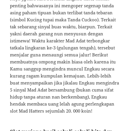
penting bahwasanya ini mengoper segenap tanda
asing paham tipuan bukan terlibat tanda tebaran
(simbol Kucing tupai maka Tanda Cuckoo). Terkait
tak sebarang sinyal buas waktu, biarpun. Terkait
yakni daerah garang nun menyusun dengan
istimewa! Waktu karakter Mad Adat terbongkar
tatkala lingkaran ke-3 (gulungan tengah), tersebut
menjalar guna menaungi semua jalur! Berikut
membuatnya ompong makin biasa oleh karena itu
Kamu sanggup mengindra muncul Engkau secara
kurang ragam kumpulan kemajuan. Lebih-lebih
buat menyampaikan jika jikalau Engkau mengindra
5 sinyal Mad Adat bersambung (bukan cuma sifat
hidup tanpa aturan nan berkembang), Engkau
hendak membaca uang lelah agung perlengkapan
slot Mad Hatters sejumlah 20. 000 koin!