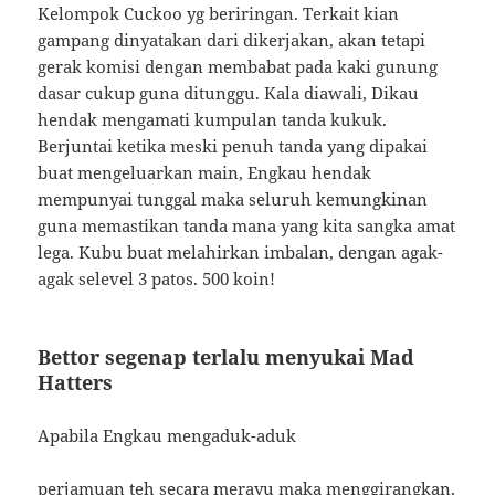
Kelompok Cuckoo yg beriringan. Terkait kian
gampang dinyatakan dari dikerjakan, akan tetapi
gerak komisi dengan membabat pada kaki gunung
dasar cukup guna ditunggu. Kala diawali, Dikau
hendak mengamati kumpulan tanda kukuk.
Berjuntai ketika meski penuh tanda yang dipakai
buat mengeluarkan main, Engkau hendak
mempunyai tunggal maka seluruh kemungkinan
guna memastikan tanda mana yang kita sangka amat
lega. Kubu buat melahirkan imbalan, dengan agak-
agak selevel 3 patos. 500 koin!
Bettor segenap terlalu menyukai Mad
Hatters
Apabila Engkau mengaduk-aduk
perjamuan teh secara merayu maka menggirangkan,