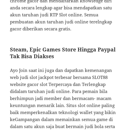
chrome gacor dan mendaftarkan knowledge diri
anda secara lengkap agar bisa mendapatkan satu
akun taruhan judi RTP Slot online. Semua
pembuatan akun taruhan judi online terelngkap
gacor diberikan secara gratis.
Steam, Epic Games Store Hingga Paypal
Tak Bisa Diakses
Ayo Join saat ini juga dan dapatkan kemenangan
web judi slot jackpot terbesar bersama SLOT88
website gacor slot Terpercaya dan Terlengkap
didalam taruhan judi online. Para pemain bila
berhimpun jadi member dan bermacam- macam
keuntungan menarik lain. Situs slot online paling
baik memperkenalkan teknologi wallet yang bikin
keGampangan dalam memainkan semua game di
dalam satu akun saja buat bermain judi bola serta