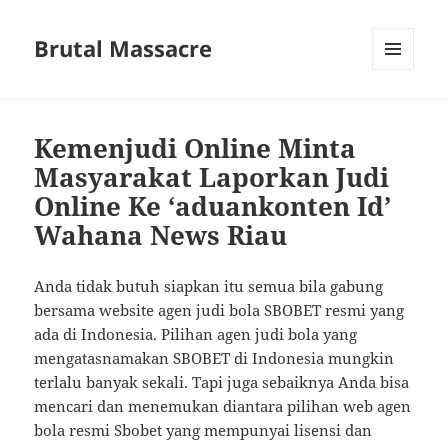
Brutal Massacre
MENU
DAN
WIDGET
Kemenjudi Online Minta
Masyarakat Laporkan Judi
Online Ke ‘aduankonten Id’
Wahana News Riau
Anda tidak butuh siapkan itu semua bila gabung
bersama website agen judi bola SBOBET resmi yang
ada di Indonesia. Pilihan agen judi bola yang
mengatasnamakan SBOBET di Indonesia mungkin
terlalu banyak sekali. Tapi juga sebaiknya Anda bisa
mencari dan menemukan diantara pilihan web agen
bola resmi Sbobet yang mempunyai lisensi dan