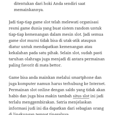
ditentukan dari hoki Anda sendiri saat
memainkannya.
Jadi tiap-tiap game slot telah melewati organisasi
resmi game dunia yang buat sistem random untuk
tiap-tiap kemenangan dalam mesin slot. Jadi semua
game slot murni tidak bisa di utak-atik ataupun
diatur untuk mendapatkan kemenangan atau
kekalahan pada satu pihak. Selain slot, sudah pasti
taruhan olahraga juga menjadi di antara permainan
paling favorit di mata bettor.
Game bisa anda mainkan melalui smartphone dan
juga komputer namun harus terhubung ke Internet.
Permainan slot online dengan saldo yang tidak akan
habis dan juga bisa makin tambah
situs slot
ini jadi
terlalu menggembirakan. Satria menjelaskan
informasi judi ini dia dapatkan dari sebagian orang
di lingkungan tempat tinggalnya.