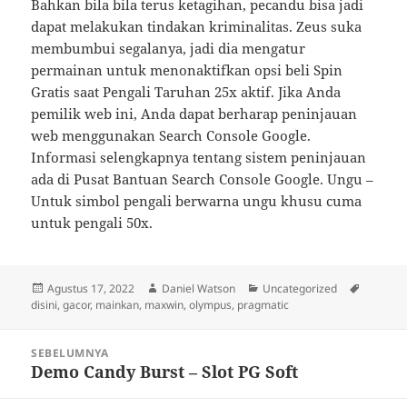
Bahkan bila bila terus ketagihan, pecandu bisa jadi
dapat melakukan tindakan kriminalitas. Zeus suka
membumbui segalanya, jadi dia mengatur
permainan untuk menonaktifkan opsi beli Spin
Gratis saat Pengali Taruhan 25x aktif. Jika Anda
pemilik web ini, Anda dapat berharap peninjauan
web menggunakan Search Console Google.
Informasi selengkapnya tentang sistem peninjauan
ada di Pusat Bantuan Search Console Google. Ungu –
Untuk simbol pengali berwarna ungu khusu cuma
untuk pengali 50x.
Diposkan
Penulis
Kategori
Tag
Agustus 17, 2022
Daniel Watson
Uncategorized
pada
disini
,
gacor
,
mainkan
,
maxwin
,
olympus
,
pragmatic
Navigasi
SEBELUMNYA
pos
Demo Candy Burst – Slot PG Soft
Pos
sebelumnya: