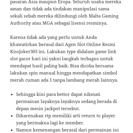
pasaran Asia maupun Eropa. Seluruh usaha mereka
aman dan tidak ada tindakan manipulasi sama
sekali sebab mereka dilindungi oleh Malta Gaming
Authority atau MGA sebagai lisensi resminya.
Karena tidak ada yang perlu untuk Anda
khawatirkan berasal dari Agen Slot Online Resmi
KissJoker303 ini. Lakukan type didalam game link
slot gacor hari ini yakni langkah terbagus untuk
mendapat hasil paling baik. Bisa dicoba bersama
lakukan spin manual hingga mendapatkan simbol
merah cuman ada 1 tanpa lambang merah lainnya.
Sehingga kini para bettor dapat nikmati
permainan layaknya layaknya sedang berada di
depan mesin jackpot tersebut.
Dikarenakan rtp memiliki arti return to player
yang bermakna lagi ke member.
Namun kemenangan berasal dari permainan ini