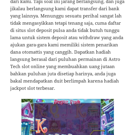
dari kami. Tapi soal ini jarang berlangsung, dan juga
jikalau berlangsung kami dapat transfer dari bank
yang lainnya. Menunggu sesuatu perihal sangat lah
tidak mengasyikkan tetapi tenang saja, cuma daftar
di situs slot deposit pulsa anda tidak butuh tunggu
lama untuk sistem deposit atau withdraw yang anda
ajukan gara-gara kami memiliki sistem penarikan
dana otomattis yang canggih. Dapatkan hadiah
langsung berasal dari puluhan permainan di Astro
Tech slot online yang membuahkan uang jutaan
bahkan puluhan juta disetiap harinya, anda juga
bakal mendapatkan duit berlimpah karena hadiah
jackpot slot terbesar.