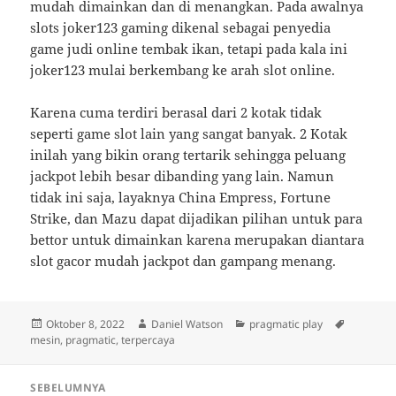
mudah dimainkan dan di menangkan. Pada awalnya
slots joker123 gaming dikenal sebagai penyedia
game judi online tembak ikan, tetapi pada kala ini
joker123 mulai berkembang ke arah slot online.
Karena cuma terdiri berasal dari 2 kotak tidak
seperti game slot lain yang sangat banyak. 2 Kotak
inilah yang bikin orang tertarik sehingga peluang
jackpot lebih besar dibanding yang lain. Namun
tidak ini saja, layaknya China Empress, Fortune
Strike, dan Mazu dapat dijadikan pilihan untuk para
bettor untuk dimainkan karena merupakan diantara
slot gacor mudah jackpot dan gampang menang.
Diposkan
Penulis
Kategori
Tag
Oktober 8, 2022
Daniel Watson
pragmatic play
pada
mesin
,
pragmatic
,
terpercaya
Navigasi
SEBELUMNYA
pos