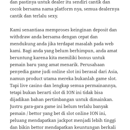
dan pastinya untuk dealer itu sendiri cantik dan
cocok bersama nama platform nya, semua dealernya
cantik dan terlalu sexy.
Kami senantiasa memproses keinginan deposit dan
withdraw anda bersama dengan cepat dan
mendukung anda jika terdapat masalah pada web
kami. Bagi anda yang belum berhimpun, anda amat
beruntung karena kita memiliki bonus untuk
pemain baru yang amat menarik. Perusahaan
penyedia game judi online slot ini berasal dari Asia,
namun product utama mereka bukanlah game slot.
Tapi live casino dan lengkap semua permainannya,
tetapi bukan berarti slot di ION ini tidak bisa
dijadikan bahan pertimbangan untuk dimainkan.
Justru gara-gara game ini belum terlalu banyak
pemain / bettor yang bet di slot online ION ini,
peluang mendapatkan jackpot menjadi lebih tinggi
dan bikin bettor mendapatkan keuntungan berkali