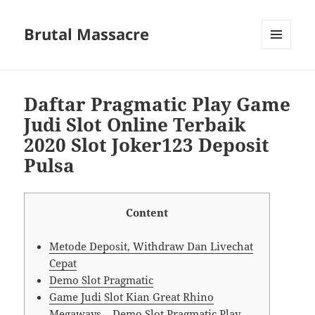
Brutal Massacre
MENU
DAN
WIDGET
Daftar Pragmatic Play Game
Judi Slot Online Terbaik
2020 Slot Joker123 Deposit
Pulsa
Content
Metode Deposit, Withdraw Dan Livechat
Cepat
Demo Slot Pragmatic
Game Judi Slot Kian Great Rhino
Megaways – Demo Slot Pragmatic Play