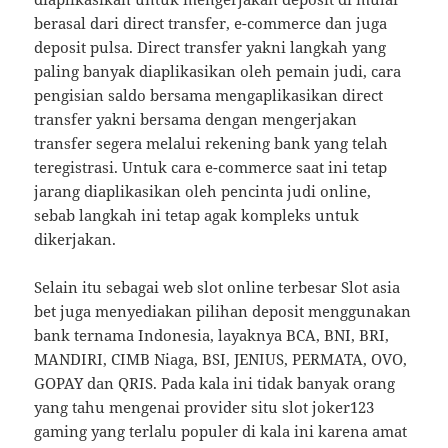
berasal dari direct transfer, e-commerce dan juga
deposit pulsa. Direct transfer yakni langkah yang
paling banyak diaplikasikan oleh pemain judi, cara
pengisian saldo bersama mengaplikasikan direct
transfer yakni bersama dengan mengerjakan
transfer segera melalui rekening bank yang telah
teregistrasi. Untuk cara e-commerce saat ini tetap
jarang diaplikasikan oleh pencinta judi online,
sebab langkah ini tetap agak kompleks untuk
dikerjakan.
Selain itu sebagai web slot online terbesar Slot asia
bet juga menyediakan pilihan deposit menggunakan
bank ternama Indonesia, layaknya BCA, BNI, BRI,
MANDIRI, CIMB Niaga, BSI, JENIUS, PERMATA, OVO,
GOPAY dan QRIS. Pada kala ini tidak banyak orang
yang tahu mengenai provider situ slot joker123
gaming yang terlalu populer di kala ini karena amat