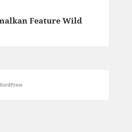
malkan Feature Wild
WordPress