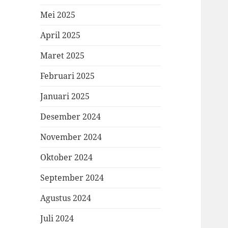
Mei 2025
April 2025
Maret 2025
Februari 2025
Januari 2025
Desember 2024
November 2024
Oktober 2024
September 2024
Agustus 2024
Juli 2024