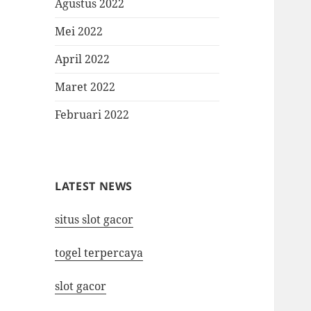
Agustus 2022
Mei 2022
April 2022
Maret 2022
Februari 2022
LATEST NEWS
situs slot gacor
togel terpercaya
slot gacor