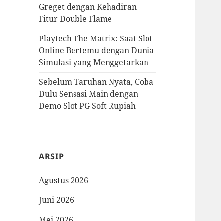
Greget dengan Kehadiran
Fitur Double Flame
Playtech The Matrix: Saat Slot
Online Bertemu dengan Dunia
Simulasi yang Menggetarkan
Sebelum Taruhan Nyata, Coba
Dulu Sensasi Main dengan
Demo Slot PG Soft Rupiah
ARSIP
Agustus 2026
Juni 2026
Mei 2026