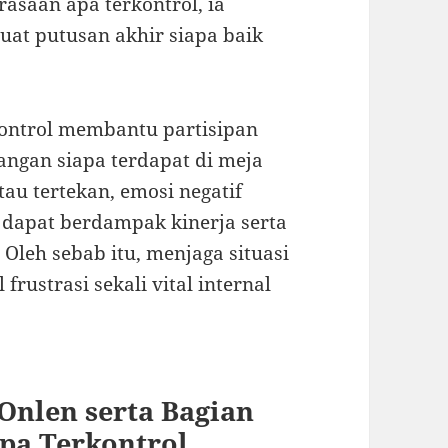
rasaan apa terkontrol, ia
t putusan akhir siapa baik
kontrol membantu partisipan
ngan siapa terdapat di meja
au tertekan, emosi negatif
dapat berdampak kinerja serta
Oleh sebab itu, menjaga situasi
frustrasi sekali vital internal
Onlen serta Bagian
apa Terkontrol