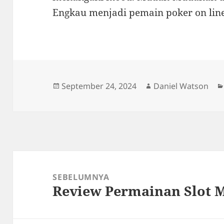
Engkau menjadi pemain poker on line
Diposkan
Penulis
September 24, 2024
Daniel Watson
pada
Navigasi
pos
SEBELUMNYA
Review Permainan Slot 
Pos
sebelumnya: