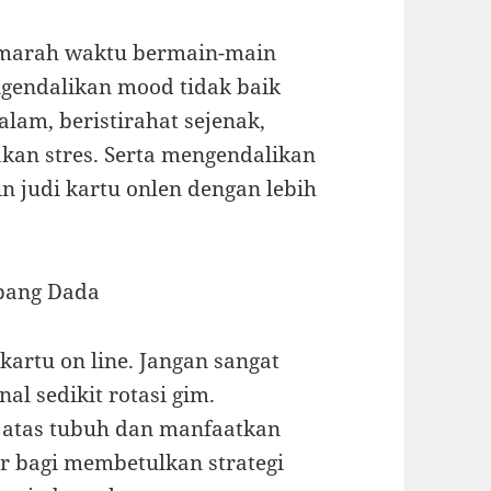
u marah waktu bermain-main
ngendalikan mood tidak baik
am, beristirahat sejenak,
kan stres. Serta mengendalikan
n judi kartu onlen dengan lebih
pang Dada
kartu on line. Jangan sangat
al sedikit rotasi gim.
n atas tubuh dan manfaatkan
ar bagi membetulkan strategi