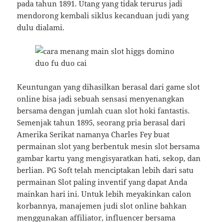
pada tahun 1891. Utang yang tidak terurus jadi
mendorong kembali siklus kecanduan judi yang
dulu dialami.
Keuntungan yang dihasilkan berasal dari game slot
online bisa jadi sebuah sensasi menyenangkan
bersama dengan jumlah cuan slot hoki fantastis.
Semenjak tahun 1895, seorang pria berasal dari
Amerika Serikat namanya Charles Fey buat
permainan slot yang berbentuk mesin slot bersama
gambar kartu yang mengisyaratkan hati, sekop, dan
berlian. PG Soft telah menciptakan lebih dari satu
permainan Slot paling inventif yang dapat Anda
mainkan hari ini. Untuk lebih meyakinkan calon
korbannya, manajemen judi slot online bahkan
menggunakan affiliator, influencer bersama