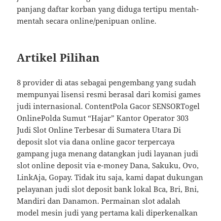
panjang daftar korban yang diduga tertipu mentah-
mentah secara online/penipuan online.
Artikel Pilihan
8 provider di atas sebagai pengembang yang sudah
mempunyai lisensi resmi berasal dari komisi games
judi internasional. ContentPola Gacor SENSORTogel
OnlinePolda Sumut “Hajar” Kantor Operator 303
Judi Slot Online Terbesar di Sumatera Utara Di
deposit slot via dana online gacor terpercaya
gampang juga menang datangkan judi layanan judi
slot online deposit via e-money Dana, Sakuku, Ovo,
LinkAja, Gopay. Tidak itu saja, kami dapat dukungan
pelayanan judi slot deposit bank lokal Bca, Bri, Bni,
Mandiri dan Danamon. Permainan slot adalah
model mesin judi yang pertama kali diperkenalkan