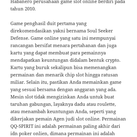
Habanero perusahaan game slot online berdiri pada
tahun 2010.
Game penghasil duit pertama yang
direkomendasikan yakni bernama Soul Seeker
Defense. Game online yang satu ini mempunyai
rancangan bersifat menara pertahanan dan juga
kartu yang dapat membuat para pemainnya
mendapatkan keuntungan didalam bentuk crypto.
Kartu yang buruk sekalipun bisa memenangkan
permainan dan menarik chip slot hingga ratusan
miliar. Selain itu, pastikan Anda memainkan game
yang sesuai bersama dengan anggaran yang ada.
Mesin slot tidak mengizinkan Anda untuk buat
taruhan gabungan, layaknya dadu atau roulette,
atau menambah keuntungan Anda, seperti yang
dikerjakan pemain Agen judi slot online. Permainan
QQ-SPIRIT ini adalah permainan paling akhir dari
idn poker onlien, dimana permainan ini adalah