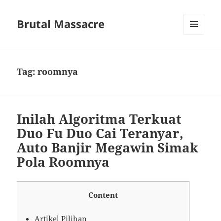
Brutal Massacre
MENU
DAN
WIDGET
Tag:
roomnya
Inilah Algoritma Terkuat
Duo Fu Duo Cai Teranyar,
Auto Banjir Megawin Simak
Pola Roomnya
Content
Artikel Pilihan