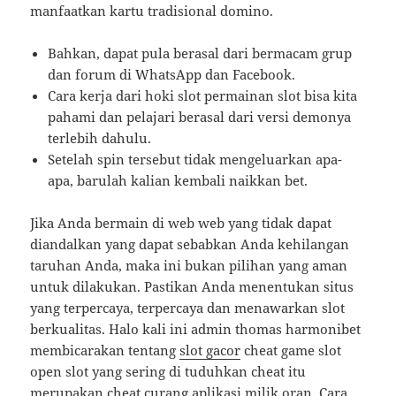
manfaatkan kartu tradisional domino.
Bahkan, dapat pula berasal dari bermacam grup
dan forum di WhatsApp dan Facebook.
Cara kerja dari hoki slot permainan slot bisa kita
pahami dan pelajari berasal dari versi demonya
terlebih dahulu.
Setelah spin tersebut tidak mengeluarkan apa-
apa, barulah kalian kembali naikkan bet.
Jika Anda bermain di web web yang tidak dapat
diandalkan yang dapat sebabkan Anda kehilangan
taruhan Anda, maka ini bukan pilihan yang aman
untuk dilakukan. Pastikan Anda menentukan situs
yang terpercaya, terpercaya dan menawarkan slot
berkualitas. Halo kali ini admin thomas harmonibet
membicarakan tentang
slot gacor
cheat game slot
open slot yang sering di tuduhkan cheat itu
merupakan cheat curang aplikasi milik oran. Cara