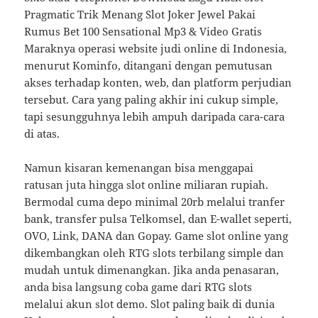
Pragmatic Trik Menang Slot Joker Jewel Pakai
Rumus Bet 100 Sensational Mp3 & Video Gratis
Maraknya operasi website judi online di Indonesia,
menurut Kominfo, ditangani dengan pemutusan
akses terhadap konten, web, dan platform perjudian
tersebut. Cara yang paling akhir ini cukup simple,
tapi sesungguhnya lebih ampuh daripada cara-cara
di atas.
Namun kisaran kemenangan bisa menggapai
ratusan juta hingga slot online miliaran rupiah.
Bermodal cuma depo minimal 20rb melalui tranfer
bank, transfer pulsa Telkomsel, dan E-wallet seperti,
OVO, Link, DANA dan Gopay. Game slot online yang
dikembangkan oleh RTG slots terbilang simple dan
mudah untuk dimenangkan. Jika anda penasaran,
anda bisa langsung coba game dari RTG slots
melalui akun slot demo. Slot paling baik di dunia