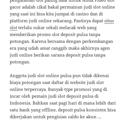
pengalaman slot paling baik untuk Anda.Video slot
gacor adalah cikal bakal permainan judi slot online
yang saat ini bisa kita jumpai di casino dan di
platform judi online sekarang. Pastinya dapat
situs
slot
terlalu sukar sekali melacak web yang
memberikan promo slot deposit pulsa tanpa
potongan. Karena bersama dengan perkembangan
era yang udah amat canggih maka akhirnya agen
judi online berikan sarana deposit pulsa tanpa
potongan.
Anggota judi slot online pulsa pun tidak dikenai
biaya potongan saat daftar di website judi slot
online terpercaya. Banyak type promosi yang di
incar oleh pemain judi slot deposit pulsa di
Indonesia. Bahkan saat pagi hari di mana lebih dari
satu bank yang offline, deposit pulsa konsisten bisa
dikerjakan untuk pengisian saldo ke akun …