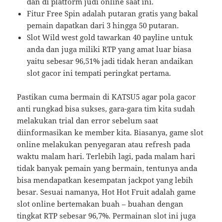
dan di platform judi online saat ini.
Fitur Free Spin adalah putaran gratis yang bakal
pemain dapatkan dari 3 hingga 50 putaran.
Slot Wild west gold tawarkan 40 payline untuk
anda dan juga miliki RTP yang amat luar biasa
yaitu sebesar 96,51% jadi tidak heran andaikan
slot gacor ini tempati peringkat pertama.
Pastikan cuma bermain di KATSU5 agar pola gacor
anti rungkad bisa sukses, gara-gara tim kita sudah
melakukan trial dan error sebelum saat
diinformasikan ke member kita. Biasanya, game slot
online melakukan penyegaran atau refresh pada
waktu malam hari. Terlebih lagi, pada malam hari
tidak banyak pemain yang bermain, tentunya anda
bisa mendapatkan kesempatan jackpot yang lebih
besar. Sesuai namanya, Hot Hot Fruit adalah game
slot online bertemakan buah – buahan dengan
tingkat RTP sebesar 96,7%. Permainan slot ini juga