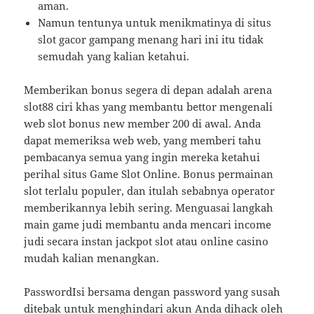
aman.
Namun tentunya untuk menikmatinya di situs
slot gacor gampang menang hari ini itu tidak
semudah yang kalian ketahui.
Memberikan bonus segera di depan adalah arena
slot88 ciri khas yang membantu bettor mengenali
web slot bonus new member 200 di awal. Anda
dapat memeriksa web web, yang memberi tahu
pembacanya semua yang ingin mereka ketahui
perihal situs Game Slot Online. Bonus permainan
slot terlalu populer, dan itulah sebabnya operator
memberikannya lebih sering. Menguasai langkah
main game judi membantu anda mencari income
judi secara instan jackpot slot atau online casino
mudah kalian menangkan.
PasswordIsi bersama dengan password yang susah
ditebak untuk menghindari akun Anda dihack oleh