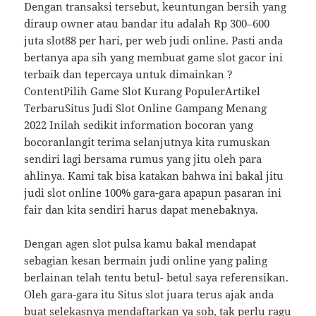
Dengan transaksi tersebut, keuntungan bersih yang
diraup owner atau bandar itu adalah Rp 300–600
juta slot88 per hari, per web judi online. Pasti anda
bertanya apa sih yang membuat game slot gacor ini
terbaik dan tepercaya untuk dimainkan ?
ContentPilih Game Slot Kurang PopulerArtikel
TerbaruSitus Judi Slot Online Gampang Menang
2022 Inilah sedikit information bocoran yang
bocoranlangit terima selanjutnya kita rumuskan
sendiri lagi bersama rumus yang jitu oleh para
ahlinya. Kami tak bisa katakan bahwa ini bakal jitu
judi slot online 100% gara-gara apapun pasaran ini
fair dan kita sendiri harus dapat menebaknya.
Dengan agen slot pulsa kamu bakal mendapat
sebagian kesan bermain judi online yang paling
berlainan telah tentu betul- betul saya referensikan.
Oleh gara-gara itu Situs slot juara terus ajak anda
buat selekasnya mendaftarkan ya sob, tak perlu ragu