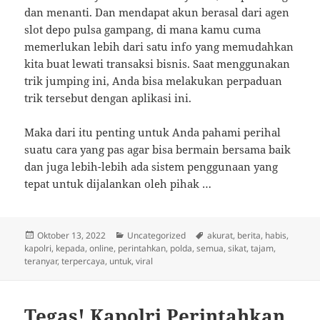
dan menanti. Dan mendapat akun berasal dari agen
slot depo pulsa gampang, di mana kamu cuma
memerlukan lebih dari satu info yang memudahkan
kita buat lewati transaksi bisnis. Saat menggunakan
trik jumping ini, Anda bisa melakukan perpaduan
trik tersebut dengan aplikasi ini.
Maka dari itu penting untuk Anda pahami perihal
suatu cara yang pas agar bisa bermain bersama baik
dan juga lebih-lebih ada sistem penggunaan yang
tepat untuk dijalankan oleh pihak …
Diposkan
Kategori
Tag
Oktober 13, 2022
Uncategorized
akurat
,
berita
,
habis
,
pada
kapolri
,
kepada
,
online
,
perintahkan
,
polda
,
semua
,
sikat
,
tajam
,
teranyar
,
terpercaya
,
untuk
,
viral
Tegas! Kapolri Perintahkan