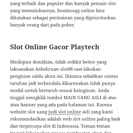
yang terbaik dan populer dan banyak pemain slot
yang memainkannya. Dominoqq online bisa
dikatakan sebagai permainan yang diprioritaskan
banyak orang dari pada poker.
Slot Online Gacor Playtech
Meskipun demikian, tidak sedikit bettor yang
laksanakan kekeliruan slot88 saat lakukan
pengisian saldo akun ini. Dimana sebabkan sistem
taruhan jadi terkendala dikarenakan tidak punya
modal untuk bertaruh sesuai keinginan. Anda
tinggal mengklik tombol MAIN UANG ASLI di atas
atau banner yang ada pada halaman ini. Karena
website slot uang
judi slot online
asli yang kami
rekomendasikan adalah web slot online paling baik
dan terpercaya slot di Indonesia. Teman-teman
tinggal laksanakan proses pembuatan akun dan