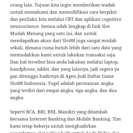
orang lain. Tujuan kita ingin memberikan wadah
untuk memahami dan memodifikasi cara berpikir
dan perilaku kita melalui CBT dan aplikasi cognitive
neuroscience. Semua udah lengkap di link Slot
Mudah Menang yang satu ini, dan untuk
mendapatkan akun dari Slot88 juga sangat mudah
sekali, dimana cuma butuh lebih dari satu data yang
memudahkan kami untuk lakukan transaksi saja.
Dan hal tersebut bisa anda lakukan melalui laptop,
handphone, tablet, dan yang lainnya, jadi segera ya
gan ditunggu hadirnya di Agen Judi Daftar Game
Slot88 Indonesia. Togel adalah permainan angka
yang terdiri dari empat angka, tiga angka, dan dua
angka.
Seperti BCA, BRI, BNI, Mandiri yang ditambah
bersama Internet Banking dan Mobile Banking. Tim
kami tetap bekerja untuk menghadirkan