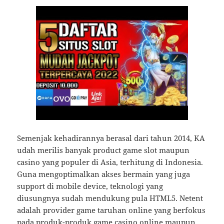
Semenjak kehadirannya berasal dari tahun 2014, KA
udah merilis banyak product game slot maupun
casino yang populer di Asia, terhitung di Indonesia.
Guna mengoptimalkan akses bermain yang juga
support di mobile device, teknologi yang
diusungnya sudah mendukung pula HTML5. Netent
adalah provider game taruhan online yang berfokus
pada produk-produk game casino online maupun