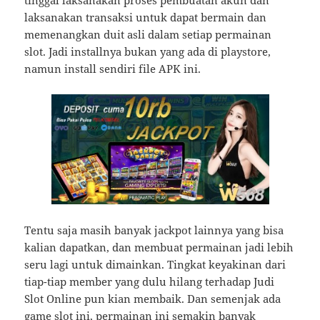
laksanakan transaksi untuk dapat bermain dan
memenangkan duit asli dalam setiap permainan
slot. Jadi installnya bukan yang ada di playstore,
namun install sendiri file APK ini.
Tentu saja masih banyak jackpot lainnya yang bisa
kalian dapatkan, dan membuat permainan jadi lebih
seru lagi untuk dimainkan. Tingkat keyakinan dari
tiap-tiap member yang dulu hilang terhadap Judi
Slot Online pun kian membaik. Dan semenjak ada
game slot ini, permainan ini semakin banyak