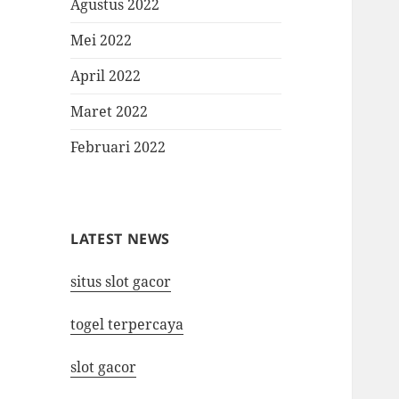
Agustus 2022
Mei 2022
April 2022
Maret 2022
Februari 2022
LATEST NEWS
situs slot gacor
togel terpercaya
slot gacor