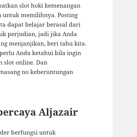
apatkan slot hoki kemenangan
 untuk memilihnya. Posting
ta dapat belajar berasal dari
ik perjudian, jadi jika Anda
ng menjanjikan, beri tahu kita.
perlu Anda ketahui bila ingin
slot online. Dan
masang no keberuntungan
ercaya Aljazair
eder berfungsi untuk