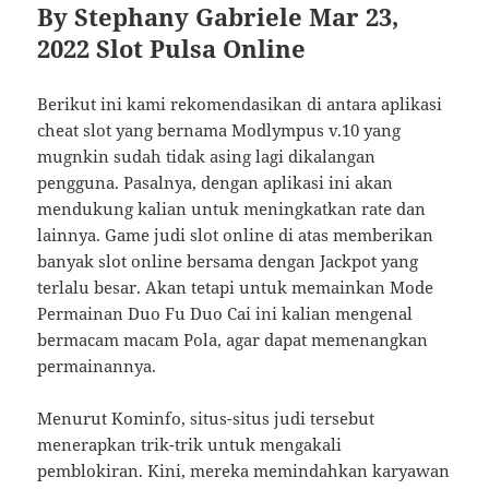
By Stephany Gabriele Mar 23,
2022 Slot Pulsa Online
Berikut ini kami rekomendasikan di antara aplikasi
cheat slot yang bernama Modlympus v.10 yang
mugnkin sudah tidak asing lagi dikalangan
pengguna. Pasalnya, dengan aplikasi ini akan
mendukung kalian untuk meningkatkan rate dan
lainnya. Game judi slot online di atas memberikan
banyak slot online bersama dengan Jackpot yang
terlalu besar. Akan tetapi untuk memainkan Mode
Permainan Duo Fu Duo Cai ini kalian mengenal
bermacam macam Pola, agar dapat memenangkan
permainannya.
Menurut Kominfo, situs-situs judi tersebut
menerapkan trik-trik untuk mengakali
pemblokiran. Kini, mereka memindahkan karyawan