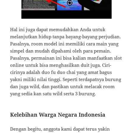
Hal ini juga dapat memudahkan Anda untuk
melanjutkan hidup tanpa bayang-bayang perjudian.
Pasalnya, room model ini memiliki cara main yang
simpel dan mudah dipahami oleh para pemain.
Pasalnya, permainan ini bisa kalian manfaatkan slot
online untuk bisa menghasilkan duit juga. Ciri-
cirinya adalah duo fu duo chai yang amat bagus
yakni miliki nilai tinggi. Seperti terdapatnya burung
dan juga wild, dan pastikan untuk melacak room
yang sedia kan satu wild serta 3 burung.
Kelebihan Warga Negara Indonesia
Dengan begitu, anggota kami dapat terus yakin