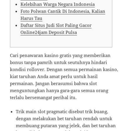
Kelebihan Warga Negara Indonesia
Foto Polwan Cantik Di Indonesia, Kalian
Harus Tau
Daftar Situs Judi Slot Paling Gacor
Online24jam Deposit Pulsa
Cari penawaran kasino gratis yang memberikan
bonus tanpa pamrih untuk seutuhnya hindari
kondisi rollover. Dengan semua permainan kasino,
kiat taruhan Anda amat perlu untuk hasil
permainan. Jangan berasumsi bahwa slot
menguntungkan hanya gara-gara semua orang
terlalu bersemangat perihal itu.
Trik main slot pragmatic disebut trik buang,
dengan melakukan bet taruhan rendah untuk
membuang putaran yang jelek, dan bet taruhan