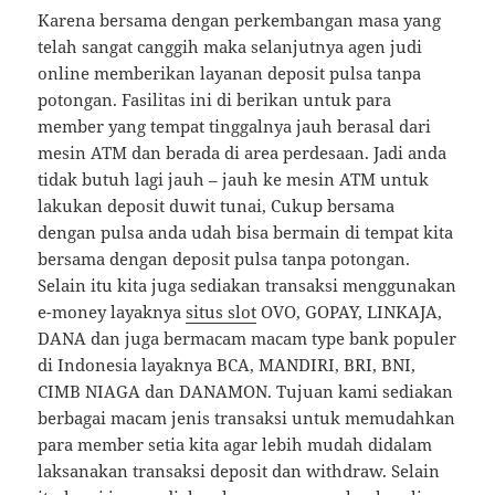
Karena bersama dengan perkembangan masa yang
telah sangat canggih maka selanjutnya agen judi
online memberikan layanan deposit pulsa tanpa
potongan. Fasilitas ini di berikan untuk para
member yang tempat tinggalnya jauh berasal dari
mesin ATM dan berada di area perdesaan. Jadi anda
tidak butuh lagi jauh – jauh ke mesin ATM untuk
lakukan deposit duwit tunai, Cukup bersama
dengan pulsa anda udah bisa bermain di tempat kita
bersama dengan deposit pulsa tanpa potongan.
Selain itu kita juga sediakan transaksi menggunakan
e-money layaknya
situs slot
OVO, GOPAY, LINKAJA,
DANA dan juga bermacam macam type bank populer
di Indonesia layaknya BCA, MANDIRI, BRI, BNI,
CIMB NIAGA dan DANAMON. Tujuan kami sediakan
berbagai macam jenis transaksi untuk memudahkan
para member setia kita agar lebih mudah didalam
laksanakan transaksi deposit dan withdraw. Selain