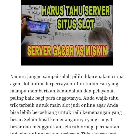
Namun jangan sampai salah pilih dikarenakan cuma
agen slot online terpercaya no 1 di Indonesia yang
mampu memberikan kemudahan dan pelayanan
paling baik bagi para anggotanya. Anda wajib tahu
trik terbaik untuk main slot judi online agar Anda
bisa lebih berpeluang untuk raih kemenangan yang
besar. Selain hasil kemenangannya yang sangat
besar dan menggiurkan seluruh orang, permainan
judi slot online jackpot terbesar. Tidak heran lagi,