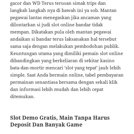
gacor dan WD Terus terusan simak trips dan
langkah langkah nya di bawah ini ya sob. Mantan
pegawai lantas menegaskan jika ancaman yang
dilontarkan si judi slot online bandar tidak
mempan. Dikatakan pula oleh mantan pegawai
andaikan si bandar terus laksanakan hal tersebut
sama saja dengan melakukan pembodohan publik.
Keuntungan utama yang dimiliki pemain slot online
dibandingkan yang berkeliaran di sekitar kasino
bata-dan-mortir mencari ‘slot yang tepat’ jauh lebih
simple. Saat Anda bermain online, tabel pembayaran
permainan senantiasa bersama dengan sekali klik
dan informasi lebih mudah dan lebih cepat
ditemukan.
Slot Demo Gratis, Main Tanpa Harus
Deposit Dan Banyak Game