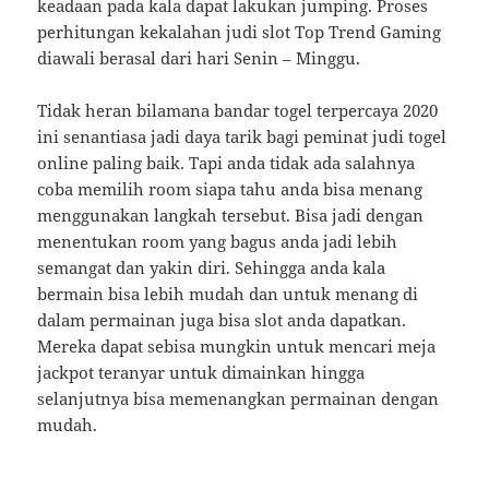
keadaan pada kala dapat lakukan jumping. Proses
perhitungan kekalahan judi slot Top Trend Gaming
diawali berasal dari hari Senin – Minggu.
Tidak heran bilamana bandar togel terpercaya 2020
ini senantiasa jadi daya tarik bagi peminat judi togel
online paling baik. Tapi anda tidak ada salahnya
coba memilih room siapa tahu anda bisa menang
menggunakan langkah tersebut. Bisa jadi dengan
menentukan room yang bagus anda jadi lebih
semangat dan yakin diri. Sehingga anda kala
bermain bisa lebih mudah dan untuk menang di
dalam permainan juga bisa slot anda dapatkan.
Mereka dapat sebisa mungkin untuk mencari meja
jackpot teranyar untuk dimainkan hingga
selanjutnya bisa memenangkan permainan dengan
mudah.