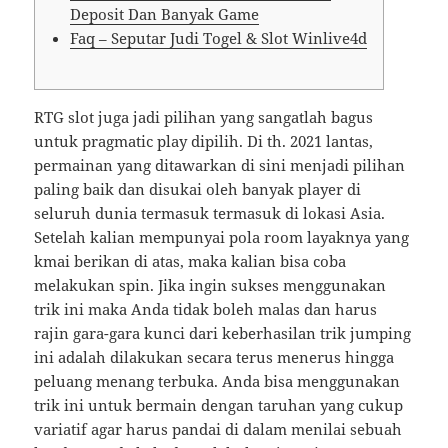
Deposit Dan Banyak Game
Faq – Seputar Judi Togel & Slot Winlive4d
RTG slot juga jadi pilihan yang sangatlah bagus
untuk pragmatic play dipilih. Di th. 2021 lantas,
permainan yang ditawarkan di sini menjadi pilihan
paling baik dan disukai oleh banyak player di
seluruh dunia termasuk termasuk di lokasi Asia.
Setelah kalian mempunyai pola room layaknya yang
kmai berikan di atas, maka kalian bisa coba
melakukan spin. Jika ingin sukses menggunakan
trik ini maka Anda tidak boleh malas dan harus
rajin gara-gara kunci dari keberhasilan trik jumping
ini adalah dilakukan secara terus menerus hingga
peluang menang terbuka. Anda bisa menggunakan
trik ini untuk bermain dengan taruhan yang cukup
variatif agar harus pandai di dalam menilai sebuah